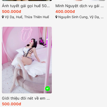
Ánh tuyết gái gọi huế 500k hot girl khá nổi bật
Minh Nguyệt dịch vụ gái gọi chất lượng ở Huế giá cả phải chăng
500.000đ
400.000đ
Vỹ Dạ, Huế, Thừa Thiên Huế
Nguyễn Sinh Cung, Vỹ Dạ, Huế, Thừa Thiên Huế
Giới thiệu đôi nét về em Hoài An hello các anh em đồng dâm gái gọi huế
500.000đ