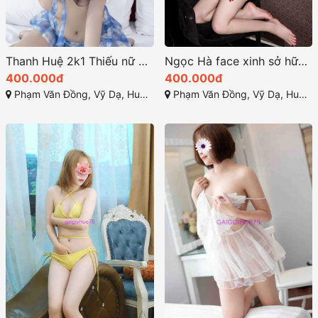
Thanh Huệ 2k1 Thiếu nữ Sexy – Dáng xinh Ngực đẹp
Ngọc Hà face xinh sở hữu ngoại hình đáng yêu
400.000đ
400.000đ
Phạm Văn Đồng, Vỹ Dạ, Huế, Thừa Thiên Huế
Phạm Văn Đồng, Vỹ Dạ, Huế, Thừa Thiên Huế