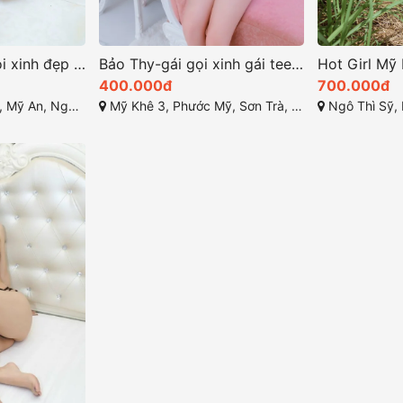
Thảo Hằng gái gọi xinh đẹp như nàng tiên
Bảo Thy-gái gọi xinh gái teen hàng chất
400.000đ
700.000đ
 Hành Sơn, Đà Nẵng
Mỹ Khê 3, Phước Mỹ, Sơn Trà, Đà Nẵng
Ngô Thì Sỹ, Mỹ An