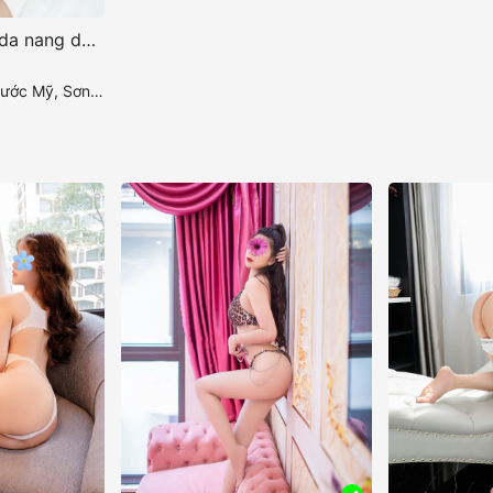
Gia Hân – gaigoi da nang dáng đẹp quyến rũ dịu dàng
Sơn Trà, Đà Nẵng