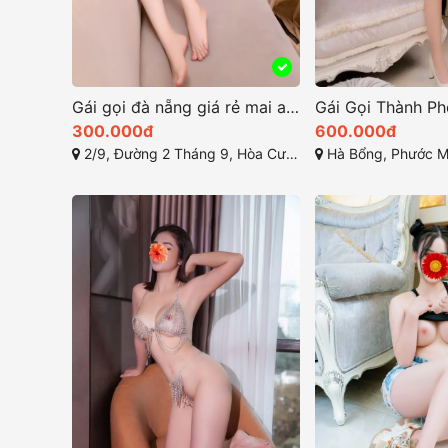
Gái gọi đà nẵng giá rẻ mai anh 2k1 hot teen
300.000đ
600.000đ
2/9, Đường 2 Tháng 9, Hòa Cường, Hòa Cường Bắc, Hải Châu, Đà Nẵng
Hà Bổng, Phước Mỹ, Sơ