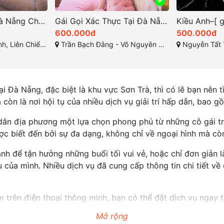
Gái Gọi Xác Thực Tại Đà Nẵng: Trải Nghiệm Đặc Biệt Không Thể Bỏ Lỡ!
Kiều Anh–[ gái gọi đà nẵng ]nóng bỏng làm tình cháy
500.000đ
300.000đ
 - Nguyễn Văn Thoại
Nguyễn Tất Thành - Thanh Khê - Đà Nẵng
Nguyễn Tất Thành
i Đà Nẵng, đặc biệt là khu vực Sơn Trà, thì có lẽ bạn nên t
còn là nơi hội tụ của nhiều dịch vụ giải trí hấp dẫn, bao g
ân địa phương một lựa chọn phong phú từ những cô gái tr
ược biết đến bởi sự đa dạng, không chỉ về ngoại hình mà c
 để tận hưởng những buổi tối vui vẻ, hoặc chỉ đơn giản là 
của mình. Nhiều dịch vụ đã cung cấp thông tin chi tiết về 
 trên điện thoại thông minh, bạn có thể đặt dịch vụ ngay 
ng lượng để làm cho buổi tối của bạn trở nên đặc biệt hơn
Mở rộng
ong không khí vui tươi của Đà Nẵng về đêm.