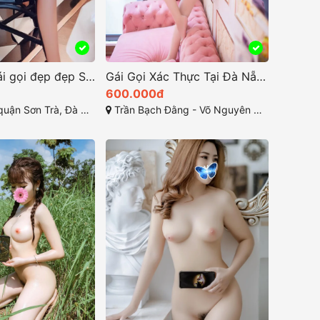
Khám phá gái gọi đẹp đẹp Sơn Trà, Đà Nẵng
Gái Gọi Xác Thực Tại Đà Nẵng: Trải Nghiệm Đặc Biệt Không Thể Bỏ Lỡ!
600.000đ
ận Sơn Trà, Đà Nẵng
Trần Bạch Đằng - Võ Nguyên Giáp - Nguyễn Văn Thoại