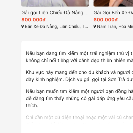
Gái gọi Liên Chiểu Đà Nẵng: Mỹ Nhân Xinh Đẹp Xứ 43
Gái Gọi Bến Xe Đà Nẵng Chất Lượng và Đẳng Cấp
600.000đ
600.000đ
 Đà Nẵng
Nam Trân, Hòa Minh, Liên Chiểu, Đà Nẵng, Việt Nam
Trần Bạch Đằng - Võ Nguyên Giáp
Nếu bạn đang tìm kiếm một trải nghiệm thú vị tạ
không chỉ nổi tiếng với cảnh đẹp thiên nhiên mà 
Khu vực này mang đến cho du khách và người d
dày kinh nghiệm. Dịch vụ gái gọi tại Sơn Trà đ
Nếu bạn muốn tìm kiếm một người bạn đồng hành
dễ dàng tìm thấy những cô gái đáp ứng yêu cầu 
thích.
Chỉ cần một cú điện thoại hoặc một vài cú chạm
điểm bạn chỉ định, mang theo sự tươi vui và nă
thành phố từ một góc nhìn mới, và đắm chìm tr