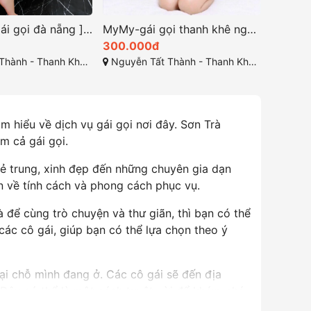
MyMy-gái gọi thanh khê nguyễn tất thành đà nẵng
Giới Thiệu Về Tiểu Quyên – Kiều Nữ Thần Dâm, Body Bốc Lửa, Làm Tình Đê Mê
400.000đ
300.0
 - Thanh Khê - Đà Nẵng
Bến Xe Đà Nẵng, Liên Chiểu, TP Đà Nẵng
Đường 3
ìm hiểu về dịch vụ gái gọi nơi đây. Sơn Trà
ồm cả gái gọi.
ẻ trung, xinh đẹp đến những chuyên gia dạn
òn về tính cách và phong cách phục vụ.
để cùng trò chuyện và thư giãn, thì bạn có thể
các cô gái, giúp bạn có thể lựa chọn theo ý
tại chỗ mình đang ở. Các cô gái sẽ đến địa
. Đây có thể là một cách tuyệt vời để khám phá