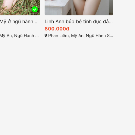
Hot Girl Mỹ Mỹ ở ngũ hành sơn đa tình
Linh Anh búp bê tình dục đẳng cấp ở đà nẵng
800.000đ
, Ngũ Hành Sơn, Đà Nẵng
Phan Liêm, Mỹ An, Ngũ Hành Sơn, Đà Nẵng