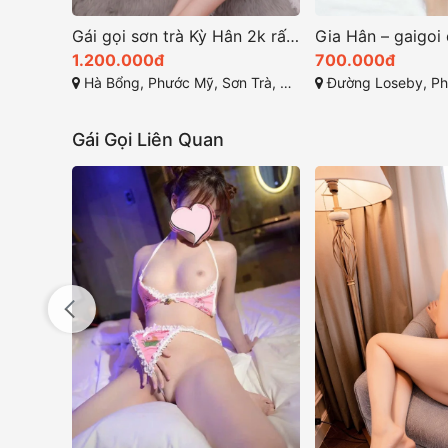
Gái gọi sơn trà Kỳ Hân 2k rất tuyệt vời
1.200.000đ
700.000đ
Hà Bổng, Phước Mỹ, Sơn Trà, Đà Nẵng
Đường Loseby, Phước Mỹ, 
Gái Gọi Liên Quan