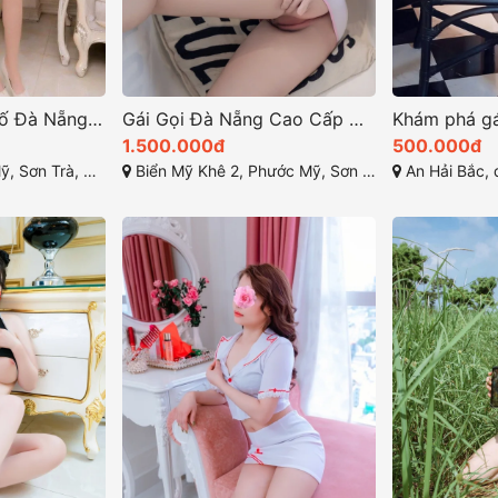
Gái Gọi Thành Phố Đà Nẵng: Tất Tần Tật Về Kỹ Nữ Đẹp
Gái Gọi Đà Nẵng Cao Cấp Hồng Nhung: Sự Quyến Rũ Trong Từng Chi Tiết
1.500.000đ
500.000đ
n Trà, Đà Nẵng
Biển Mỹ Khê 2, Phước Mỹ, Sơn Trà, Đà Nẵng
An Hải Bắc, qu