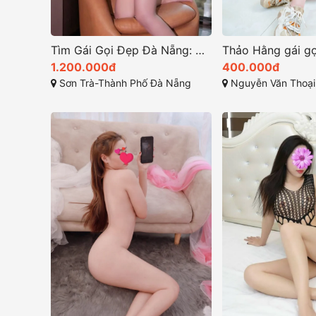
Tìm Gái Gọi Đẹp Đà Nẵng: Dịch Vụ Uy Tín và HOT nhất 2025
1.200.000đ
400.000đ
Sơn Trà-Thành Phố Đà Nẵng
Nguyễn Văn Thoại, Mỹ An, Ngũ