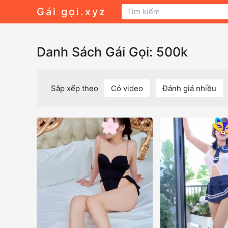
Gái gọi.xyz
Danh Sách Gái Gọi: 500k
Sắp xếp theo
Có video
Đánh giá nhiều