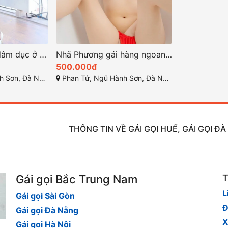
Kiều Nhi gái gọi dâm dục ở tp đà nẵng
Nhã Phương gái hàng ngoan xinh dâm nhất đà nẵng
500.000đ
Sơn, Đà Nẵng
Phan Tứ, Ngũ Hành Sơn, Đà Nẵng
THÔNG TIN VỀ GÁI GỌI HUẾ, GÁI GỌI Đ
Gái gọi Bắc Trung Nam
T
L
Gái gọi Sài Gòn
Đ
Gái gọi Đà Nẵng
X
Gái gọi Hà Nội