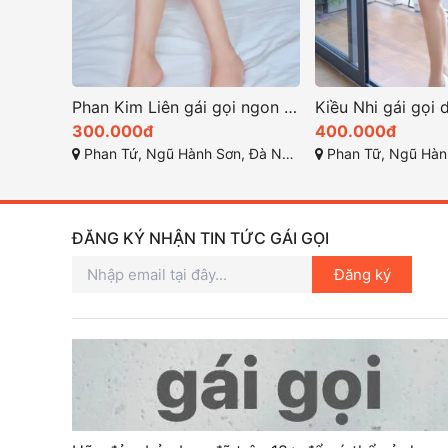
Phan Kim Liên gái gọi ngon ở đà nẵng
300.000đ
400.000đ
Phan Tứ, Ngũ Hành Sơn, Đà Nẵng
Phan Tữ, Ngũ Hành 
ĐĂNG KÝ NHẬN TIN TỨC GÁI GỌI
Đăng ký