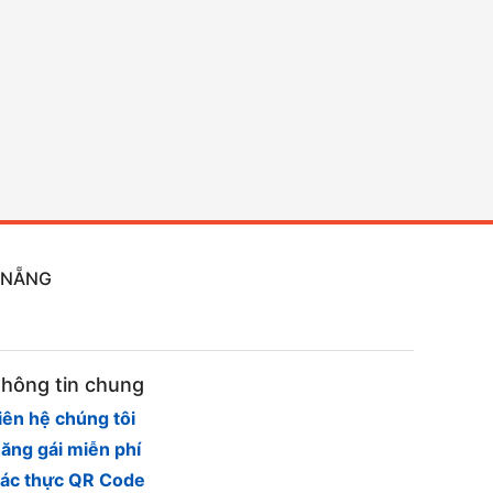
À NẴNG
hông tin chung
iên hệ chúng tôi
ăng gái miễn phí
ác thực QR Code