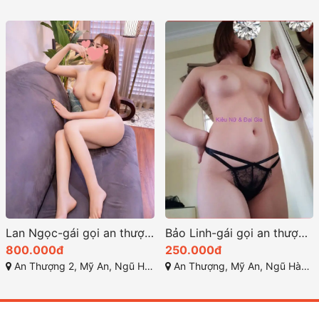
Lan Ngọc-gái gọi an thượng ngũ hành sơn dâm thần kỹ thuật điêu luyện
Bảo Linh-gái gọi an thượng đà nẵng rất xinh xắn dễ thương
800.000đ
250.000đ
An Thượng 2, Mỹ An, Ngũ Hành Sơn, Đà Nẵng
An Thượng, Mỹ An, Ngũ Hành Sơn, Đà Nẵng