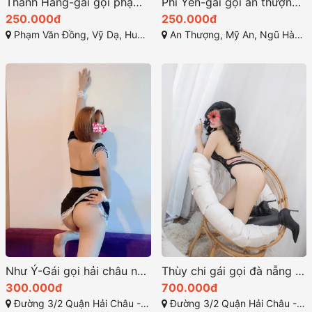
Thanh Hằng-gái gọi phạm văn đồng huế nước nôi đầm đìa
Phi Yến-gái gọi an thượng ngọt ngào tình cảm
250.000đ
250.000đ
Phạm Văn Đồng, Vỹ Dạ, Huế, Thừa Thiên Huế
An Thượng, Mỹ An, Ngũ Hành Sơn, Đà Nẵng
Như Ý-Gái gọi hải châu nét đáng yêu và tràn đầy sự quyến rũ
Thùy chi gái gọi đà nẵng bú mút cực đỉnh
300.000đ
700.000đ
Đường 3/2 Quận Hải Châu - Đà Nẵng
Đường 3/2 Quận Hải Châu - Đà Nẵng