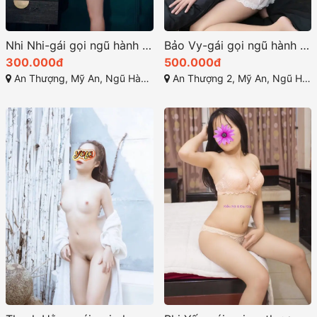
Nhi Nhi-gái gọi ngũ hành sơn đà nẵng dâm nữ siêu chất
Bảo Vy-gái gọi ngũ hành sơn Làm tình phê sung sướng
300.000đ
500.000đ
An Thượng, Mỹ An, Ngũ Hành Sơn, Đà Nẵng
An Thượng 2, Mỹ An, Ngũ Hành Sơn, Đà Nẵng