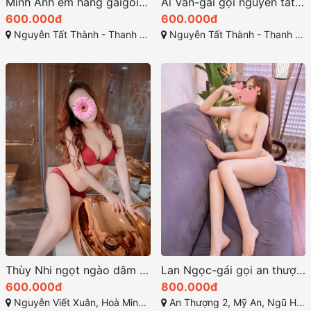
Minh Anh em hàng gaigoi rất đẹp ở thanh khê đà nẵng
Ái Vân-gái gọi nguyễn tất thành dâm thần xuyên không
600.000đ
600.000đ
Nguyễn Tất Thành - Thanh Khê - Đà Nẵng
Nguyễn Tất Thành - Thanh Khê - Đà Nẵng
Thùy Nhi ngọt ngào dâm đãng thỏa mãn tình dục
Lan Ngọc-gái gọi an thượng ngũ hành sơn dâm thần kỹ thuật điêu luyện
600.000đ
800.000đ
Nguyễn Viết Xuân, Hoà Minh, Liên Chiểu, Đà Nẵng
An Thượng 2, Mỹ An, Ngũ Hành Sơn, Đà Nẵng