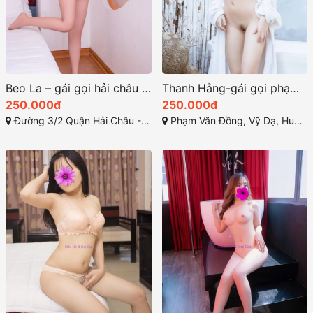
Beo La – gái gọi hải châu giá rẽ nhưng rất mượt
Thanh Hằng-gái gọi phạm văn đồng huế nước nôi đầm đìa
250.000đ
250.000đ
Đường 3/2 Quận Hải Châu - Đà Nẵng
Phạm Văn Đồng, Vỹ Dạ, Huế, Thừa Thiên Huế