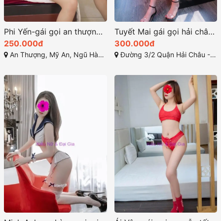
Phi Yến-gái gọi an thượng ngọt ngào tình cảm
Tuyết Mai gái gọi hải châu thân hình đẹp nõn
250.000đ
300.000đ
An Thượng, Mỹ An, Ngũ Hành Sơn, Đà Nẵng
Đường 3/2 Quận Hải Châu - Đà Nẵng