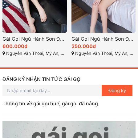
Gái Gọi Ngũ Hành Sơn Đà Nẵng: Tải Nghiệm Gái Xinh Hot Nhất 2025
Gái Gọi Ngũ Hành Sơn Đà Nẵng – Lệ Trinh, Gái Gọi Gía Rẻ, Vú To, Bím Đẹp, Dáng Ngon Bốc Lửa Tại TP Đà Nẵng
600.000đ
250.000đ
Nguyễn Văn Thoại, Mỹ An, Ngũ Hành Sơn, Đà Nẵng
Nguyễn Văn Thoại, Mỹ An, Ngũ Hành Sơn, Đà Nẵng
ĐĂNG KÝ NHẬN TIN TỨC GÁI GỌI
Đăng ký
Thông tin về gái gọi huế, gái gọi đà nẵng