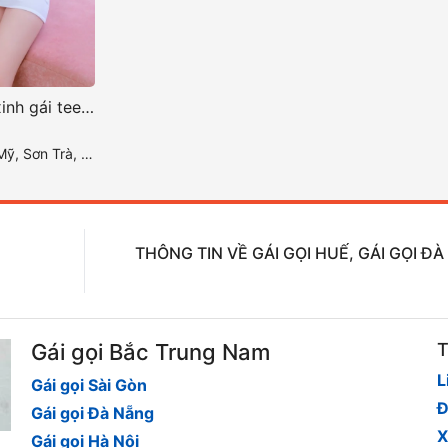
Bảo Thy-gái gọi xinh gái teen hàng chất
ơn Trà, Đà Nẵng
THÔNG TIN VỀ GÁI GỌI HUẾ, GÁI GỌI Đ
Gái gọi Bắc Trung Nam
T
L
Gái gọi Sài Gòn
Đ
Gái gọi Đà Nẵng
X
Gái gọi Hà Nội