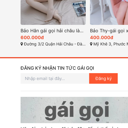
Bảo Hân gái gọi hải châu làm tình bao phê
600.000đ
400.000đ
Đường 3/2 Quận Hải Châu - Đà Nẵng
Mỹ Khê 3, Phước Mỹ, S
ĐĂNG KÝ NHẬN TIN TỨC GÁI GỌI
Đăng ký