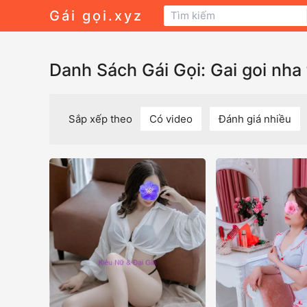
Gái gọi.xyz
Danh Sách Gái Gọi: Gai goi nha 
Sắp xếp theo
Có video
Đánh giá nhiều