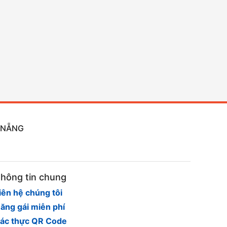
À NẴNG
hông tin chung
iên hệ chúng tôi
ăng gái miễn phí
ác thực QR Code