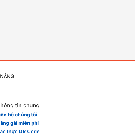
À NẴNG
hông tin chung
iên hệ chúng tôi
ăng gái miễn phí
ác thực QR Code