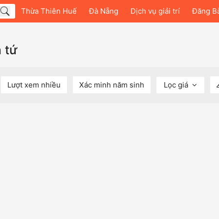
Thừa Thiên Huế
Đà Nẵng
Dịch vụ giải trí
Đăng B
 tứ
Lượt xem nhiều
Xác minh năm sinh
Lọc giá