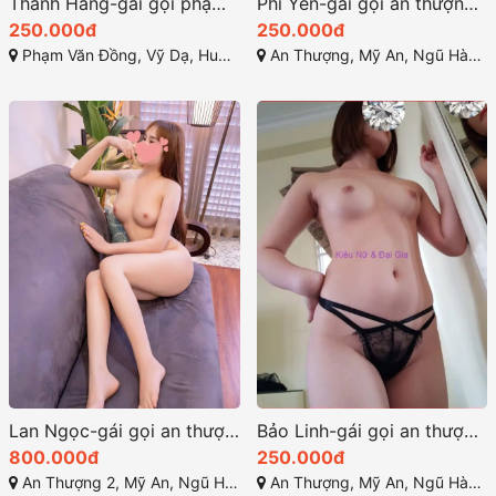
Thanh Hằng-gái gọi phạm văn đồng huế nước nôi đầm đìa
Phi Yến-gái gọi an thượng ngọt ngào tình cảm
250.000đ
250.000đ
Phạm Văn Đồng, Vỹ Dạ, Huế, Thừa Thiên Huế
An Thượng, Mỹ An, Ngũ Hành Sơn, Đà Nẵng
Lan Ngọc-gái gọi an thượng ngũ hành sơn dâm thần kỹ thuật điêu luyện
Bảo Linh-gái gọi an thượng đà nẵng rất xinh xắn dễ thương
800.000đ
250.000đ
An Thượng 2, Mỹ An, Ngũ Hành Sơn, Đà Nẵng
An Thượng, Mỹ An, Ngũ Hành Sơn, Đà Nẵng