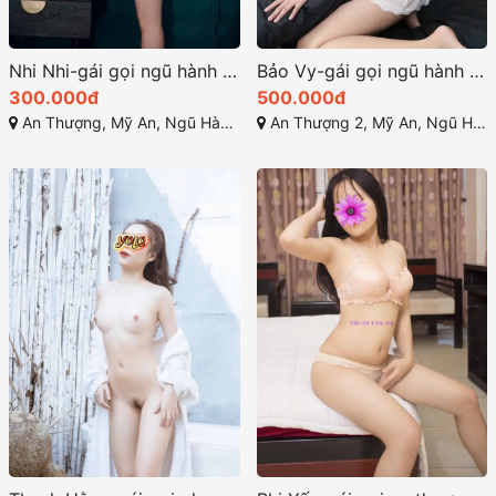
Nhi Nhi-gái gọi ngũ hành sơn đà nẵng dâm nữ siêu chất
Bảo Vy-gái gọi ngũ hành sơn Làm tình phê sung sướng
300.000đ
500.000đ
An Thượng, Mỹ An, Ngũ Hành Sơn, Đà Nẵng
An Thượng 2, Mỹ An, Ngũ Hành Sơn, Đà Nẵng