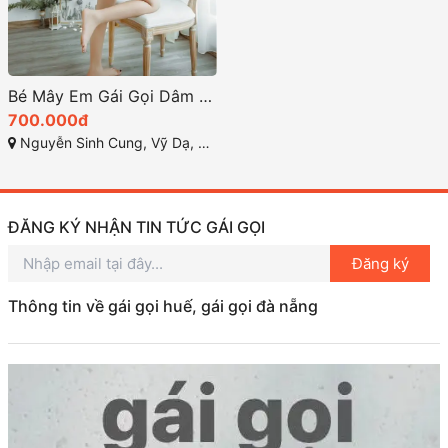
Bé Mây Em Gái Gọi Dâm nhất nhì huế
700.000đ
Nguyễn Sinh Cung, Vỹ Dạ, Huế, Thừa Thiên Huế
ĐĂNG KÝ NHẬN TIN TỨC GÁI GỌI
Đăng ký
Thông tin về gái gọi huế, gái gọi đà nẵng