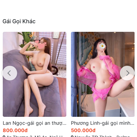
Gái Gọi Khác
Phương Linh-gái gọi mình dây ở nguyễn tất thành
Bảo Nhi- Đẳng cấp làm tình say mê nhất ở đà nẵng
500.000đ
400.000đ