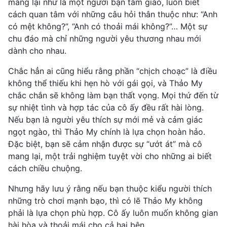
mang lại như là một người bạn tâm giao, luôn biết
cách quan tâm với những câu hỏi thân thuộc như: “Anh
có mệt không?”, “Anh có thoải mái không?”… Một sự
chu đáo mà chỉ những người yêu thương nhau mới
dành cho nhau.
Chắc hẳn ai cũng hiểu rằng phần “chịch choạc” là điều
không thể thiếu khi hẹn hò với gái gọi, và Thảo My
chắc chắn sẽ không làm bạn thất vọng. Mọi thứ đến từ
sự nhiệt tình và hợp tác của cô ấy đều rất hài lòng.
Nếu bạn là người yêu thích sự mới mẻ và cảm giác
ngọt ngào, thì Thảo My chính là lựa chọn hoàn hảo.
Đặc biệt, bạn sẽ cảm nhận được sự “ướt át” mà cô
mang lại, một trải nghiệm tuyệt vời cho những ai biết
cách chiều chuộng.
Nhưng hãy lưu ý rằng nếu bạn thuộc kiểu người thích
những trò chơi mạnh bạo, thì có lẽ Thảo My không
phải là lựa chọn phù hợp. Cô ấy luôn muốn không gian
hài hòa và thoải mái cho cả hai bên.