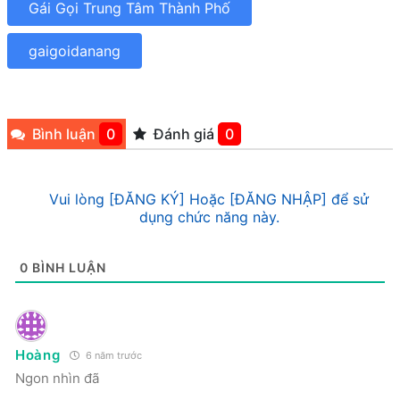
Gái Gọi Trung Tâm Thành Phố
gaigoidanang
Bình luận
0
Đánh giá
0
Vui lòng [ĐĂNG KÝ] Hoặc [ĐĂNG NHẬP] để sử
dụng chức năng này.
0
BÌNH LUẬN
Hoàng
6 năm trước
Ngon nhìn đã