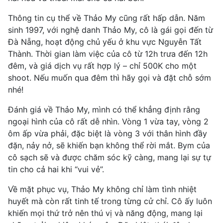
Thông tin cụ thể về Thảo My cũng rất hấp dẫn. Năm
sinh 1997, với nghệ danh Thảo My, cô là gái gọi đến từ
Đà Nẵng, hoạt động chủ yếu ở khu vực Nguyễn Tất
Thành. Thời gian làm việc của cô từ 12h trưa đến 12h
đêm, và giá dịch vụ rất hợp lý – chỉ 500K cho một
shoot. Nếu muốn qua đêm thì hãy gọi và đặt chỗ sớm
nhé!
Đánh giá về Thảo My, mình có thể khẳng định rằng
ngoại hình của cô rất dễ nhìn. Vòng 1 vừa tay, vòng 2
ôm ấp vừa phải, đặc biệt là vòng 3 với thân hình đầy
đặn, nảy nở, sẽ khiến bạn không thể rời mắt. Bym của
cô sạch sẽ và được chăm sóc kỹ càng, mang lại sự tự
tin cho cả hai khi “vui vẻ”.
Về mặt phục vụ, Thảo My không chỉ làm tình nhiệt
huyết mà còn rất tinh tế trong từng cử chỉ. Cô ấy luôn
khiến mọi thứ trở nên thú vị và năng động, mang lại