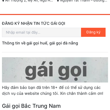
Nguyễn Tất Thành – Đường 3/2 - TP Đà Nẵng
Nguyễn Tất Thành - Thanh Khê - Đà Nẵng
ĐĂNG KÝ NHẬN TIN TỨC GÁI GỌI
Đăng ký
Thông tin về gái gọi huế, gái gọi đà nẵng
Hãy đảm bảo bạn đã trên 18+ để có thể sử dụng các
dịch vụ của website chúng tôi. Xin chân thành cảm ơn!
Gái gọi Bắc Trung Nam