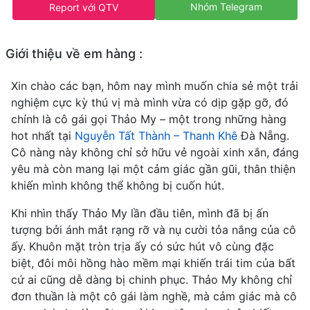
Nhóm Telegram
Report với QTV
Giới thiệu về em hàng :
Xin chào các bạn, hôm nay mình muốn chia sẻ một trải
nghiệm cực kỳ thú vị mà mình vừa có dịp gặp gỡ, đó
chính là cô gái gọi Thảo My – một trong những hàng
hot nhất tại
Nguyễn Tất Thành – Thanh Khê
Đà Nẵng.
Cô nàng này không chỉ sở hữu vẻ ngoài xinh xắn, đáng
yêu mà còn mang lại một cảm giác gần gũi, thân thiện
khiến mình không thể không bị cuốn hút.
Khi nhìn thấy Thảo My lần đầu tiên, mình đã bị ấn
tượng bởi ánh mắt rạng rỡ và nụ cười tỏa nắng của cô
ấy. Khuôn mặt tròn trịa ấy có sức hút vô cùng đặc
biệt, đôi môi hồng hào mềm mại khiến trái tim của bất
cứ ai cũng dễ dàng bị chinh phục. Thảo My không chỉ
đơn thuần là một cô gái làm nghề, mà cảm giác mà cô