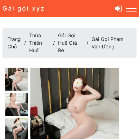
Gái gọi.xyz
Thừa
Gái Gọi
Trang
Gái Gọi Phạm
Thiên
Huế Giá
Chủ
Văn Đồng
Huế
Rẻ