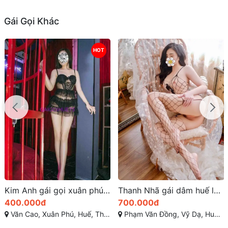
Gái Gọi Khác
HOT
Kim Anh gái gọi xuân phú huế Sexy dâm chuẩn
Thanh Nhã gái dâm huế làm tình hoang dại
400.000đ
700.000đ
Văn Cao, Xuân Phú, Huế, Thừa Thiên Huế
Phạm Văn Đồng, Vỹ Dạ, Huế, Thừa Thiên Huế