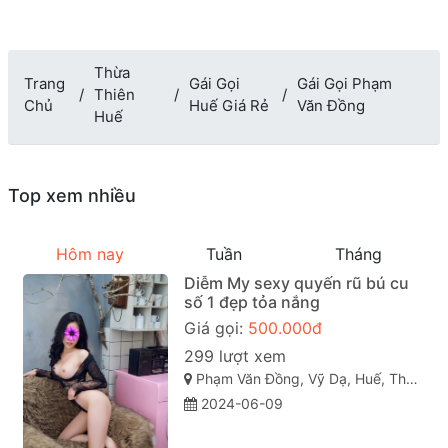
Thừa
Trang
Gái Gọi
Gái Gọi Phạm
Thiên
Chủ
Huế Giá Rẻ
Văn Đồng
Huế
Top xem nhiều
Hôm nay
Tuần
Tháng
Diễm My sexy quyến rũ bú cu
số 1 đẹp tỏa nắng
Giá gọi:
500.000đ
299 lượt xem
Phạm Văn Đồng, Vỹ Dạ, Huế, Thừa Thiên Huế
2024-06-09