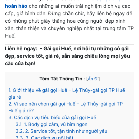
hoàn hảo
cho những ai muốn trải nghiệm dịch vụ cao
cấp, giá bình dân. Đừng chần chừ, hãy liên hệ ngay để
có những phút giây thăng hoa cùng người đẹp xinh
xắn, thân thiện và chuyên nghiệp nhất tại trung tâm TP
Huế.
Liên hệ ngay: – Gái gọi Huế, nơi hội tụ những cô gái
đẹp, service tốt, giá rẻ, sẵn sàng chiều lòng mọi yêu
cầu của bạn!
Tóm Tắt Thông Tin :
[
Ẩn Đi
]
1.
Giới thiệu về gái gọi Huế – Lệ Thủy-gái gọi TP Huế
giá rẻ
2.
Vì sao nên chọn gái gọi Huế – Lệ Thủy-gái gọi TP
Huế giá rẻ?
3.
Các dịch vụ tiêu biểu của gái gọi Huế
3.1.
1. Body gợi cảm, vú bím ngon
3.2.
2. Service tốt, tận tình như người yêu
3.3.
3. Các dịch vụ nổi bật