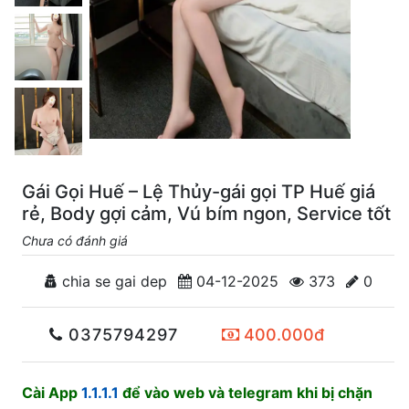
Gái Gọi Huế – Lệ Thủy-gái gọi TP Huế giá
rẻ, Body gợi cảm, Vú bím ngon, Service tốt
Chưa có đánh giá
chia se gai dep
04-12-2025
373
0
0375794297
400.000đ
Cài App
1.1.1.1
để vào web và telegram khi bị chặn