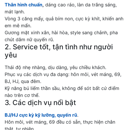
Thân hình chuẩn
,
dáng cao ráo, làn da trắng sáng,
mát lạnh.
Vòng 3 căng mẩy, quả bím non, cực kỳ khít, khiến anh
em mê mẩn.
Gương mặt xinh xắn, hài hòa, style sang chảnh, pha
chút dâm nữ quyến rũ.
2. Service tốt, tận tình như người
yêu
Thái độ nhẹ nhàng, dịu dàng, yêu chiều khách.
Phục vụ các dịch vụ đa dạng: hôn môi, vét máng, 69,
BJ, HJ, qua đêm.
Kỹ năng bú liếm thần sầu, không để sót bất cứ điểm
nào trên cơ thể.
3. Các dịch vụ nổi bật
BJ/HJ cực kỳ kỹ lưỡng, quyến rũ
.
Hôn môi, vét máng, 69 đều có sẵn, thực hiện chân
thật, tự nhiên.