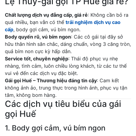
Lệ Thủy-gái gọi TP Huế giá rẻ?
Chất lượng dịch vụ đẳng cấp, giá rẻ
: Không cần bỏ ra
quá nhiều, bạn vẫn có thể
trải nghiệm dịch vụ cao
cấp
, body gợi cảm, vú bím ngon.
Body quyến rũ, vú bím ngon
: Các cô gái tại đây sở
hữu thân hình săn chắc, dáng chuẩn, vòng 3 căng tròn,
quả bím non cực kỳ hấp dẫn.
Service tốt, chuyên nghiệp
: Thái độ phục vụ nhẹ
nhàng, tình cảm, luôn chiều lòng khách, từ các tư thế
vui vẻ đến các dịch vụ đặc biệt.
Gái gọi Huế – Thương hiệu đáng tin cậy
: Cam kết
không ảnh ảo, trung thực trong hình ảnh, phục vụ tận
tâm, không bom hàng.
Các dịch vụ tiêu biểu của gái
gọi Huế
1. Body gợi cảm, vú bím ngon