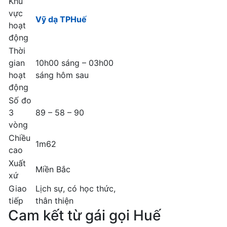
Khu
vực
Vỹ dạ TPHuế
hoạt
động
Thời
gian
10h00 sáng – 03h00
hoạt
sáng hôm sau
động
Số đo
3
89 – 58 – 90
vòng
Chiều
1m62
cao
Xuất
Miền Bắc
xứ
Giao
Lịch sự, có học thức,
tiếp
thân thiện
Cam kết từ gái gọi Huế