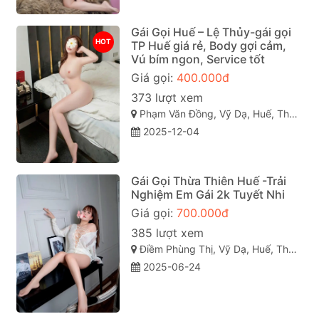
Gái Gọi Huế – Lệ Thủy-gái gọi
HOT
TP Huế giá rẻ, Body gợi cảm,
Vú bím ngon, Service tốt
Giá gọi:
400.000đ
373 lượt xem
Phạm Văn Đồng, Vỹ Dạ, Huế, Thừa Thiên Huế
2025-12-04
Gái Gọi Thừa Thiên Huế -Trải
Nghiệm Em Gái 2k Tuyết Nhi
Giá gọi:
700.000đ
385 lượt xem
Điềm Phùng Thị, Vỹ Dạ, Huế, Thừa Thiên Huế
2025-06-24