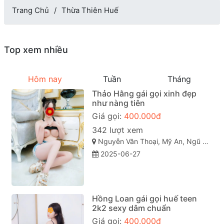
Trang Chủ
Thừa Thiên Huế
Top xem nhiều
Hôm nay
Tuần
Tháng
Thảo Hằng gái gọi xinh đẹp
như nàng tiên
Giá gọi:
400.000đ
342 lượt xem
Nguyễn Văn Thoại, Mỹ An, Ngũ Hành Sơn, Đà Nẵng
2025-06-27
Hồng Loan gái gọi huế teen
2k2 sexy dâm chuẩn
Giá gọi:
400.000đ