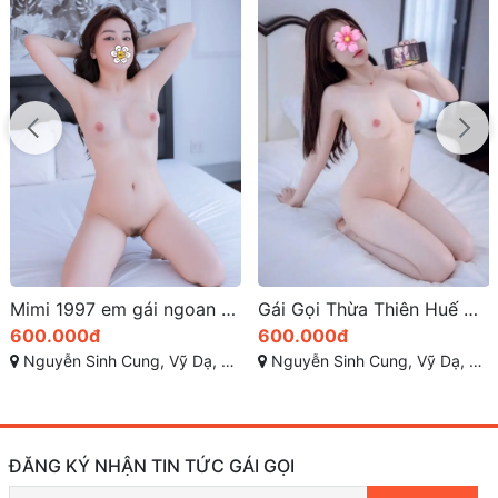
Gái Gọi Thừa Thiên Huế Kim Liên: Nóng Bỏng & Dễ Thương
Phương anh gái gọi cao cấp huế làm tình số 1
600.000đ
700.000đ
Nguyễn Sinh Cung, Vỹ Dạ, Huế, Thừa Thiên Huế
Nguyễn Sinh Cung, Vỹ Dạ, Huế, Thừa Thiên Huế
ĐĂNG KÝ NHẬN TIN TỨC GÁI GỌI