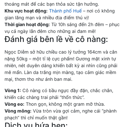
thoáng mát để các bạn thỏa sức tận hưởng.
Khu vực hoạt động:
Thành phố Huế
– nơi có không
gian lãng mạn và nhiều địa điểm thú vị!
Thời gian hoạt động:
Từ 10h sáng đến 2h đêm – phục
vụ cả ngày lẫn đêm cho những ai đam mê!
Đánh giá bên lề về cô nàng:
Ngọc Diễm sở hữu chiều cao lý tưởng 164cm và cân
nặng 50kg – một tỉ lệ cực phẩm! Gương mặt xinh tự
nhiên, nét duyên dáng khiến bất kỳ ai nhìn cũng phải
mê mẩn. Làn da trắng mịn màng, tạo cảm giác mềm
mại, thơm tho như ánh ban mai.
Vòng 1:
Cô nàng có bầu ngực đầy đặn, chắc chắn,
khiến các chàng trai phải “thổn thức”.
Vòng eo:
Thon gọn, không một gram mỡ thừa.
Vòng mông:
Vừa tròn vừa gợi cảm, nghe cái “phành
phạch” thì chỉ muốn thật gần!
Dịch vụ hứa hẹn: