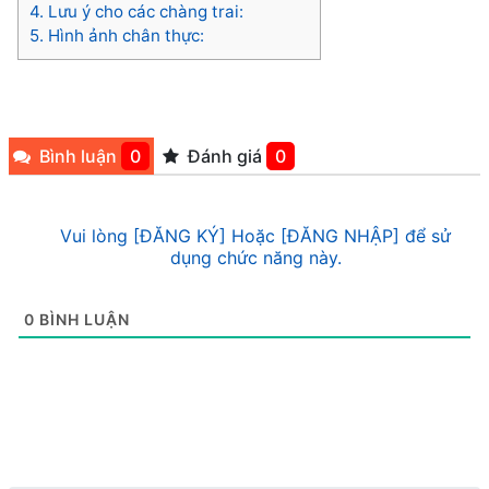
4.
Lưu ý cho các chàng trai:
5.
Hình ảnh chân thực:
Bình luận
0
Đánh giá
0
Vui lòng [ĐĂNG KÝ] Hoặc [ĐĂNG NHẬP] để sử
dụng chức năng này.
0
BÌNH LUẬN