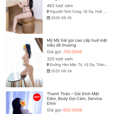
483 lượt xem
Nguyễn Sinh Cung, Vỹ Dạ, Huế, Thừa Thiên Huế
2025-06-25
Mỹ Mỹ Gái gọi cao cấp huế mặt
siêu dễ thương
Giá gọi:
700.000đ
320 lượt xem
Đường Hàn Mặc Tử, Vỹ Dạ, Thành phố Huế
2025-06-24
Thanh Thảo – Gái Xinh Mặt
HOT
Dâm, Body Gợi Cảm, Service
Đỉnh
Giá gọi:
600.000đ