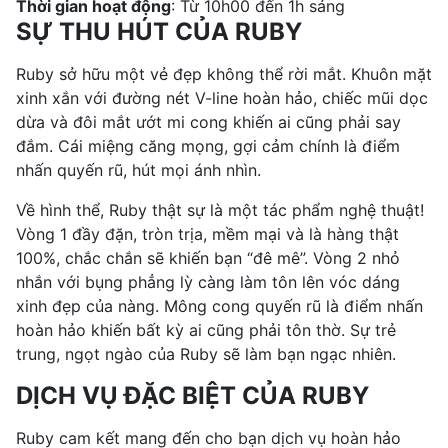
Thời gian hoạt động
: Từ 10h00 đến 1h sáng
SỰ THU HÚT CỦA RUBY
Ruby sở hữu một vẻ đẹp không thể rời mắt. Khuôn mặt
xinh xắn với đường nét V-line hoàn hảo, chiếc mũi dọc
dừa và đôi mắt ướt mi cong khiến ai cũng phải say
đắm. Cái miệng căng mọng, gợi cảm chính là điểm
nhấn quyến rũ, hút mọi ánh nhìn.
Về hình thể, Ruby thật sự là một tác phẩm nghệ thuật!
Vòng 1 đầy đặn, tròn trịa, mềm mại và là hàng thật
100%, chắc chắn sẽ khiến bạn “đê mê”. Vòng 2 nhỏ
nhắn với bụng phẳng lỳ càng làm tôn lên vóc dáng
xinh đẹp của nàng. Mông cong quyến rũ là điểm nhấn
hoàn hảo khiến bất kỳ ai cũng phải tôn thờ. Sự trẻ
trung, ngọt ngào của Ruby sẽ làm bạn ngạc nhiên.
DỊCH VỤ ĐẶC BIỆT CỦA RUBY
Ruby cam kết mang đến cho bạn dịch vụ hoàn hảo