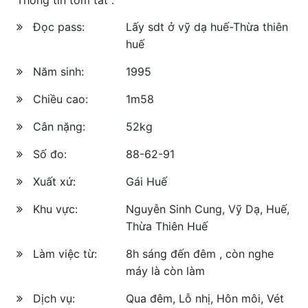
Đọc pass:
Lấy sdt ở vỹ dạ huế-Thừa thiên
huế
Năm sinh:
1995
Chiều cao:
1m58
Cân nặng:
52kg
Số đo:
88-62-91
Xuất xứ:
Gái Huế
Khu vực:
Nguyễn Sinh Cung, Vỹ Dạ, Huế,
Thừa Thiên Huế
Làm việc từ:
8h sáng đến đêm , còn nghe
máy là còn làm
Dịch vụ:
Qua đêm, Lỗ nhị, Hôn môi, Vét