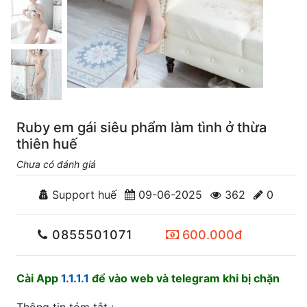
Ruby em gái siêu phẩm làm tình ở thừa
thiên huế
Chưa có đánh giá
Support huế
09-06-2025
362
0
0855501071
600.000đ
Cài App
1.1.1.1
để vào web và telegram khi bị chặn
Thông tin tóm tắt :