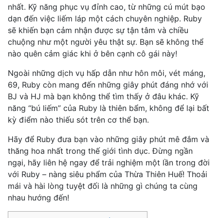
nhất. Kỹ năng phục vụ đỉnh cao, từ những cú mút bạo
dạn đến việc liếm láp một cách chuyên nghiệp. Ruby
sẽ khiến bạn cảm nhận được sự tận tâm và chiều
chuộng như một người yêu thật sự. Bạn sẽ không thể
nào quên cảm giác khi ở bên cạnh cô gái này!
Ngoài những dịch vụ hấp dẫn như hôn môi, vét máng,
69, Ruby còn mang đến những giây phút đáng nhớ với
BJ và HJ mà bạn không thể tìm thấy ở đâu khác. Kỹ
năng “bú liếm” của Ruby là thiên bẩm, không để lại bất
kỳ điểm nào thiếu sót trên cơ thể bạn.
Hãy để Ruby đưa bạn vào những giây phút mê đắm và
thăng hoa nhất trong thế giới tình dục. Đừng ngần
ngại, hãy liên hệ ngay để trải nghiệm một lần trong đời
với Ruby – nàng siêu phẩm của Thừa Thiên Huế! Thoải
mái và hài lòng tuyệt đối là những gì chúng ta cùng
nhau hướng đến!