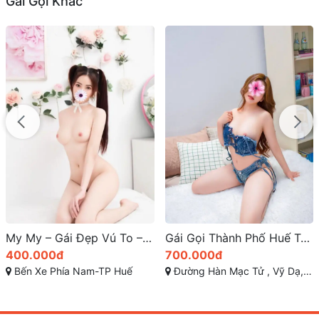
Gái Gọi Khác
HOT
Gái Gọi Thành Phố Huế Trải Nghiệm Đẳng Cấp
Bối Bối – Em Dáng Chuẩn, Ngực Căng Tròn, Dễ Thương và Ngoan Hiền
700.000đ
600.000đ
Đường Hàn Mạc Tử , Vỹ Dạ, TP Huế
Phạm Văn Đồng, Vỹ Dạ, Huế, Thừa Thiên Huế