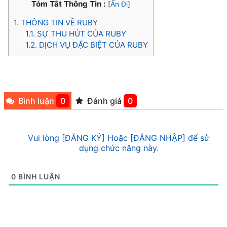
Tóm Tắt Thông Tin :
[
Ẩn Đi
]
1.
THÔNG TIN VỀ RUBY
1.1.
SỰ THU HÚT CỦA RUBY
1.2.
DỊCH VỤ ĐẶC BIỆT CỦA RUBY
Bình luận
0
Đánh giá
0
Vui lòng [ĐĂNG KÝ] Hoặc [ĐĂNG NHẬP] để sử
dụng chức năng này.
0
BÌNH LUẬN