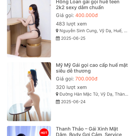
Hồng Loan gái gọi huế teen
2k2 sexy dâm chuẩn
Giá gọi:
400.000đ
483 lượt xem
Nguyễn Sinh Cung, Vỹ Dạ, Huế, Thừa Thiên Huế
2025-06-25
Mỹ Mỹ Gái gọi cao cấp huế mặt
siêu dễ thương
Giá gọi:
700.000đ
320 lượt xem
Đường Hàn Mặc Tử, Vỹ Dạ, Thành phố Huế
2025-06-24
Thanh Thảo – Gái Xinh Mặt
HOT
Dâm, Body Gợi Cảm, Service