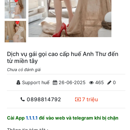
Dịch vụ gái gọi cao cấp huế Anh Thư đến
từ miền tây
Chưa có đánh giá
Support huế
26-06-2025
465
0
0898814792
7 triệu
Cài App
1.1.1.1
để vào web và telegram khi bị chặn
Thông tin tóm tắt :