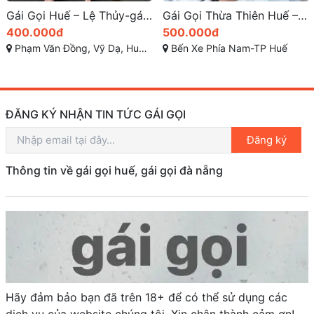
Gái Gọi Thừa Thiên Huế – Thảo Vy Ngọt Ngào Tình Cảm
Gái Gọi TP Huế – Thùy Dương: Em Gái Xinh Xắn, Làm Tình Điêu Luyện
500.000đ
400.000đ
Bến Xe Phía Nam-TP Huế
Phạm Văn Đồng, Vỹ Dạ, Huế, Thừa Thiên Huế
ĐĂNG KÝ NHẬN TIN TỨC GÁI GỌI
Đăng ký
Thông tin về gái gọi huế, gái gọi đà nẵng
Hãy đảm bảo bạn đã trên 18+ để có thể sử dụng các