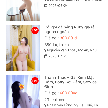
2025-06-24
Gái gọi đà nẵng Ruby giá rẻ
HOT
ngoan ngoãn
Giá gọi:
300.001đ
380 lượt xem
Nguyễn Văn Thoại, Mỹ An, Ngũ Hành Sơn, Đà Nẵng
2025-07-26
Thanh Thảo – Gái Xinh Mặt
HOT
Dâm, Body Gợi Cảm, Service
Đỉnh
Giá gọi:
600.000đ
23 lượt xem
Phạm Văn Đồng, Vỹ Dạ, Huế, Thừa Thiên Huế