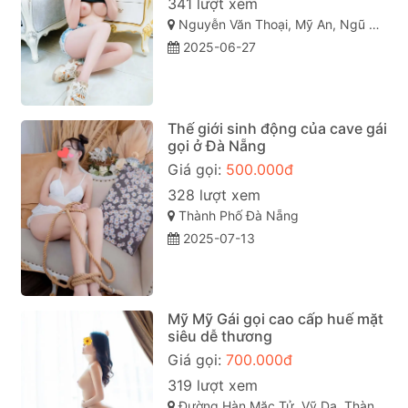
341 lượt xem
Nguyễn Văn Thoại, Mỹ An, Ngũ Hành Sơn, Đà Nẵng
2025-06-27
Thế giới sinh động của cave gái
gọi ở Đà Nẵng
Giá gọi:
500.000đ
328 lượt xem
Thành Phố Đà Nẵng
2025-07-13
Mỹ Mỹ Gái gọi cao cấp huế mặt
siêu dễ thương
Giá gọi:
700.000đ
319 lượt xem
Đường Hàn Mặc Tử, Vỹ Dạ, Thành phố Huế