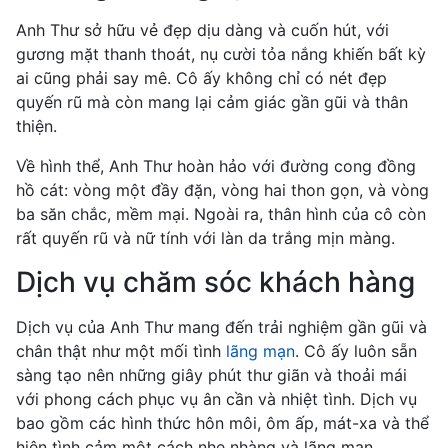
Anh Thư sở hữu vẻ đẹp dịu dàng và cuốn hút, với
gương mặt thanh thoát, nụ cười tỏa nắng khiến bất kỳ
ai cũng phải say mê. Cô ấy không chỉ có nét đẹp
quyến rũ mà còn mang lại cảm giác gần gũi và thân
thiện.
Về hình thể, Anh Thư hoàn hảo với đường cong đồng
hồ cát: vòng một đầy đặn, vòng hai thon gọn, và vòng
ba săn chắc, mềm mại. Ngoài ra, thân hình của cô còn
rất quyến rũ và nữ tính với làn da trắng mịn màng.
Dịch vụ chăm sóc khách hàng
Dịch vụ của Anh Thư mang đến trải nghiệm gần gũi và
chân thật như một mối tình
lãng mạn
. Cô ấy luôn sẵn
sàng tạo nên những giây phút thư giãn và thoải mái
với phong cách phục vụ ân cần và nhiệt tình. Dịch vụ
bao gồm các hình thức hôn môi, ôm ấp, mát-xa và thể
hiện tình cảm một cách nhẹ nhàng và lãng mạn.