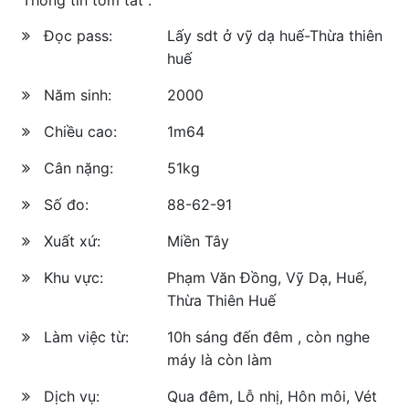
Đọc pass:
Lấy sdt ở vỹ dạ huế-Thừa thiên
huế
Năm sinh:
2000
Chiều cao:
1m64
Cân nặng:
51kg
Số đo:
88-62-91
Xuất xứ:
Miền Tây
Khu vực:
Phạm Văn Đồng, Vỹ Dạ, Huế,
Thừa Thiên Huế
Làm việc từ:
10h sáng đến đêm , còn nghe
máy là còn làm
Dịch vụ:
Qua đêm, Lỗ nhị, Hôn môi, Vét