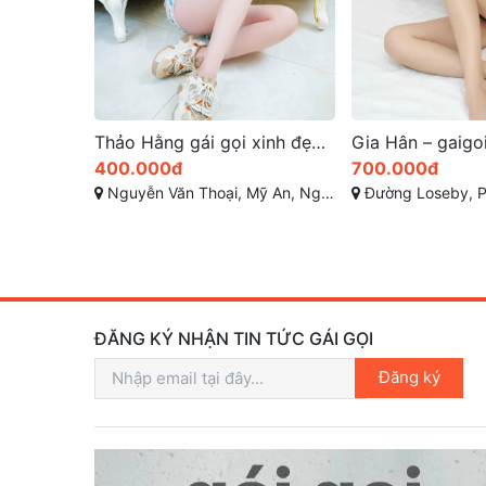
Thảo Hằng gái gọi xinh đẹp như nàng tiên
Gia Hân – gaigoi da nang dáng đẹp quyến rũ dịu dàng
700.000đ
400.000đ
h Sơn, Đà Nẵng
Đường Loseby, Phước Mỹ, Sơn Trà, Đà Nẵng
Đường 3/2 Quận Hải 
ĐĂNG KÝ NHẬN TIN TỨC GÁI GỌI
Đăng ký