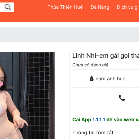
Thừa Thiên Huế
Đà Nẵng
Dịch vụ giả
Linh Nhi–em gái gọi t
Chưa có đánh giá
nam anh hue
Cài App
1.1.1.1
để vào web và
Thông tin tóm tắt :