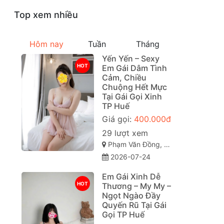
Top xem nhiều
Hôm nay
Tuần
Tháng
Yến Yến – Sexy
HOT
Em Gái Dâm Tình
Cảm, Chiều
Chuộng Hết Mực
Tại Gái Gọi Xinh
TP Huế
Giá gọi:
400.000đ
29 lượt xem
Phạm Văn Đồng, Vỹ Dạ, Huế, Thừa Thiên Huế
2026-07-24
Em Gái Xinh Dễ
HOT
Thương – My My –
Ngọt Ngào Đầy
Quyến Rũ Tại Gái
Gọi TP Huế