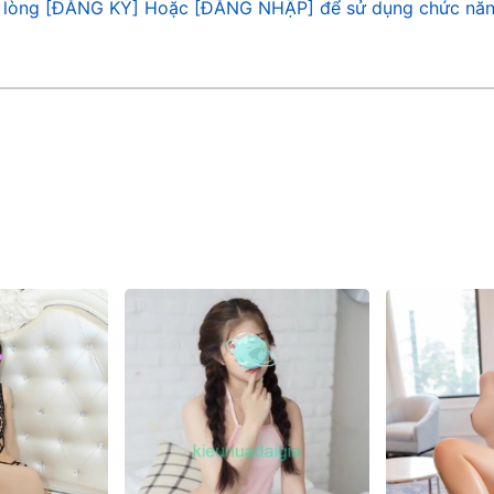
 lòng [ĐĂNG KÝ] Hoặc [ĐĂNG NHẬP] để sử dụng chức năn