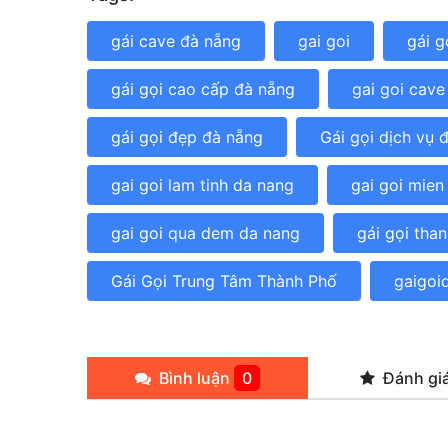
gái cave đà nẵng
gai goi
gái g
gái gọi cao cấp đà nẵng
gai goi cave
gái gọi đẹp đà nẵng
Gái gọi dịch vụ 
gai goi lam tinh da nang
gai goi mien
gai goi qua dem da nang
gái gọi tha
Gái Gọi Trung Tâm Thành Phố
gaigoi
Bình luận
0
Đánh gi