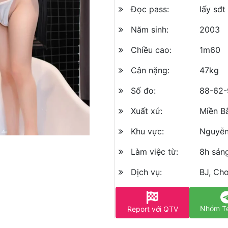
Đọc pass:
lấy sđt
Năm sinh:
2003
Chiều cao:
1m60
Cân nặng:
47kg
Số đo:
88-62-
Xuất xứ:
Miền B
Khu vực:
Nguyễn
Làm việc từ:
8h sán
Dịch vụ:
BJ, Ch
Nhóm T
Report với QTV