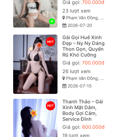
Giá gọi:
700.000đ
23 lượt xem
Phạm Văn Đồng, Vỹ Dạ, Huế, Thừa Thiên Huế
2026-07-20
Gái Gọi Huế Xinh
HOT
Đẹp – Ny Ny Dáng
Thon Gọn, Quyến
Rũ Khó Cưỡng
Giá gọi:
700.000đ
26 lượt xem
Phạm Văn Đồng, Vỹ Dạ, Huế, Thừa Thiên Huế
2026-07-15
Thanh Thảo – Gái
HOT
Xinh Mặt Dâm,
Body Gợi Cảm,
Service Đỉnh
Giá gọi:
600.000đ
19 lượt xem