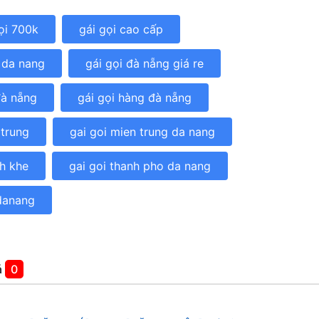
ọi 700k
gái gọi cao cấp
 da nang
gái gọi đà nẵng giá re
đà nẵng
gái gọi hàng đà nẵng
 trung
gai goi mien trung da nang
nh khe
gai goi thanh pho da nang
danang
á
0