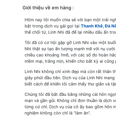
Giới thiệu về em hàng :
Hôm nay tôi muốn chia sẻ với bạn một trải ng
bật trong dịch vụ gái gọi tại
Thanh Khê, Đà N
thể chối từ, Linh Nhi đã để lại nhiều dấu ấn tr
Tôi đã có cơ hội gặp gỡ Linh Nhi vào một buổi 
Nhi thật sự tạo ấn tượng mạnh mẽ với nụ cười
chiều cao khoảng 1m6, với các số đo hoàn hảo
mềm mại, trắng mịn, khiến cho bất kỳ ai cũng 
Linh Nhi không chỉ xinh đẹp mà còn rất thân t
giây phút đầu tiên. Dịch vụ của Linh Nhi mang
biết cách để khiến tôi cảm thấy thư giãn và t
Chúng tôi đã bắt đầu bằng những cái hôn ngọt
mạn và gần gũi. Không chỉ đơn thuần là dịch v
từng cử chỉ. Dịch vụ của cô ấy bao gồm hôn mô
nghiệm không còn chỉ là “làm ăn”.