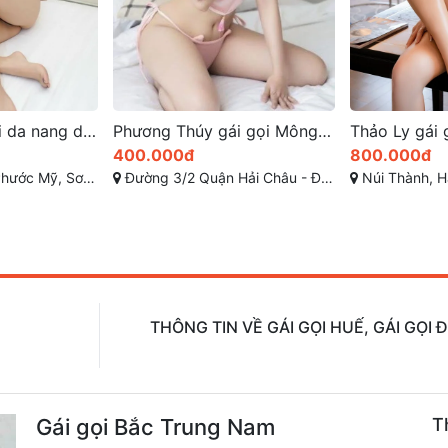
Phương Thúy gái gọi Mông căng đầy đường cong đẹp mắt
Thảo Ly gái gọi hải châu đà nẵng đẹp như tiên nữ
800.000đ
500.000đ
Châu - Đà Nẵng
Núi Thành, Hải Châu, Hải Châu, Đà Nẵng
Nguyễn Văn Thoại, Mỹ
THÔNG TIN VỀ GÁI GỌI HUẾ, GÁI GỌI
Gái gọi Bắc Trung Nam
T