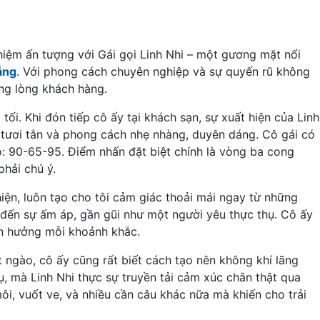
hiệm ấn tượng với Gái gọi Linh Nhi – một gương mặt nổi
ẵng
. Với phong cách chuyên nghiệp và sự quyến rũ không
ong lòng khách hàng.
tối. Khi đón tiếp cô ấy tại khách sạn, sự xuất hiện của Linh
 tươi tắn và phong cách nhẹ nhàng, duyên dáng. Cô gái có
: 90-65-95. Điểm nhấn đặt biệt chính là vòng ba cong
phải chú ý.
hiện, luôn tạo cho tôi cảm giác thoải mái ngay từ những
 đến sự ấm áp, gần gũi như một người yêu thực thụ. Cô ấy
ận hưởng mỗi khoảnh khắc.
 ngào, cô ấy cũng rất biết cách tạo nên không khí lãng
ụ, mà Linh Nhi thực sự truyền tải cảm xúc chân thật qua
i, vuốt ve, và nhiều cần câu khác nữa mà khiến cho trải