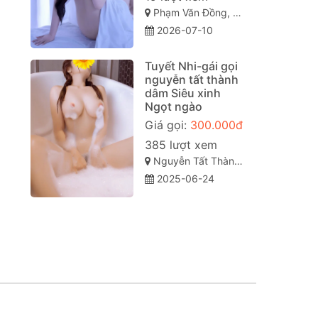
Phạm Văn Đồng, Vỹ Dạ, Huế, Thừa Thiên Huế
2026-07-10
Tuyết Nhi-gái gọi
nguyễn tất thành
dâm Siêu xinh
Ngọt ngào
Giá gọi:
300.000đ
385 lượt xem
Nguyễn Tất Thành - Thanh Khê - Đà Nẵng
2025-06-24