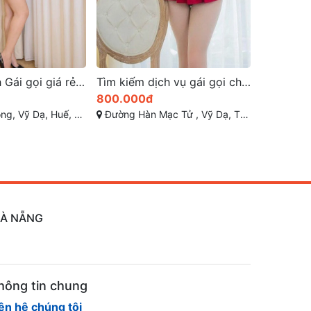
Tìm kiếm dịch vụ gái gọi chất lượng tại tp Huế
Quỳnh nhi gái huế xinh đẹp quyến rũ từng đường nét body
400đ
400.000
Tử , Vỹ Dạ, TP Huế
Nguyễn Sinh Cung, Vỹ Dạ, Huế, Thừa Thiên Huế
Phạm Văn Đồng
 ĐÀ NẴNG
hông tin chung
iên hệ chúng tôi