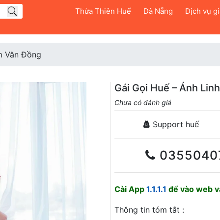
Thừa Thiên Huế
Đà Nẵng
Dịch vụ giả
m Văn Đồng
Gái Gọi Huế – Ánh Lin
Chưa có đánh giá
Support huế
0355040
Cài App
1.1.1.1
để vào web và
Thông tin tóm tắt :