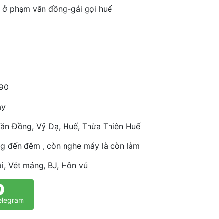
t ở phạm văn đồng-gái gọi huế
90
ây
ăn Đồng, Vỹ Dạ, Huế, Thừa Thiên Huế
ng đến đêm , còn nghe máy là còn làm
i, Vét máng, BJ, Hôn vú
elegram