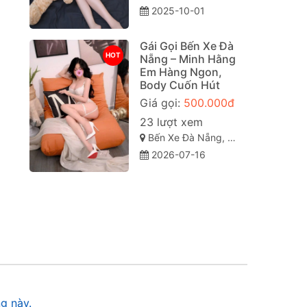
2025-10-01
Gái Gọi Bến Xe Đà
HOT
Nẵng – Minh Hằng
Em Hàng Ngon,
Body Cuốn Hút
Giá gọi:
500.000đ
23 lượt xem
Bến Xe Đà Nẵng, Liên Chiểu, TP Đà Nẵng
2026-07-16
g này.