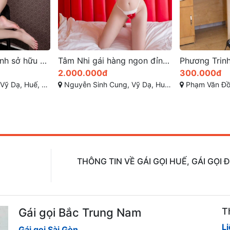
Tâm Nhi gái hàng ngon đỉnh cao chiều chuộng
Phương Trinh Gái gọi giá rẻ 300k
300.000đ
800.000đ
Huế, Thừa Thiên Huế
Phạm Văn Đồng, Vỹ Dạ, Huế, Thừa Thiên Huế
Đường Hàn Mạc 
THÔNG TIN VỀ GÁI GỌI HUẾ, GÁI GỌI
Gái gọi Bắc Trung Nam
T
L
Gái gọi Sài Gòn