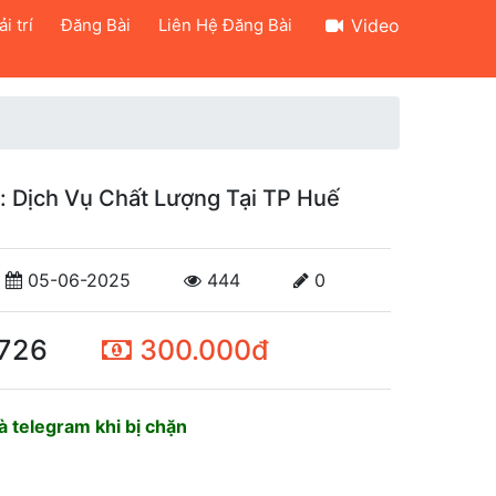
i trí
Đăng Bài
Liên Hệ Đăng Bài
Video
h: Dịch Vụ Chất Lượng Tại TP Huế
05-06-2025
444
0
726
300.000đ
 telegram khi bị chặn