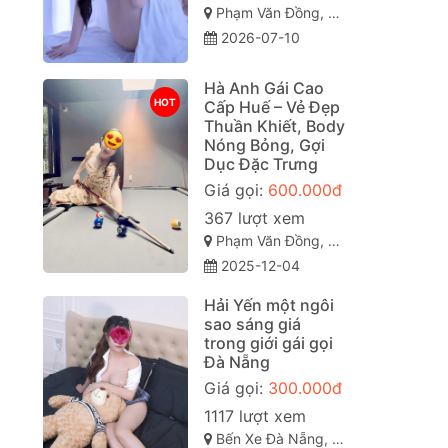
Phạm Văn Đồng, Vỹ Dạ, Huế, Thừa Thiên Huế
2026-07-10
Hà Anh Gái Cao
HOT
Cấp Huế – Vẻ Đẹp
Thuần Khiết, Body
Nóng Bỏng, Gợi
Dục Đặc Trưng
Giá gọi:
600.000đ
367 lượt xem
Phạm Văn Đồng, Vỹ Dạ, Huế, Thừa Thiên Huế
2025-12-04
Hải Yến một ngôi
sao sáng giá
trong giới gái gọi
Đà Nẵng
Giá gọi:
300.000đ
1117 lượt xem
Bến Xe Đà Nẵng, Liên Chiểu, TP Đà Nẵng