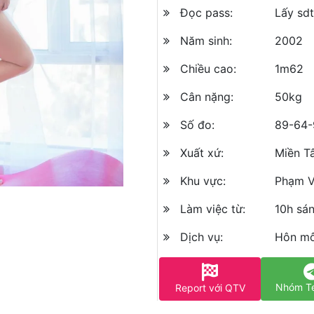
Đọc pass:
Lấy sd
Năm sinh:
2002
Chiều cao:
1m62
Cân nặng:
50kg
Số đo:
89-64-
Xuất xứ:
Miền T
Khu vực:
Phạm V
Làm việc từ:
10h sá
Dịch vụ:
Hôn mô
Nhóm T
Report với QTV