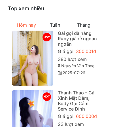
Top xem nhiều
Hôm nay
Tuần
Tháng
Gái gọi đà nẵng
HOT
Ruby giá rẻ ngoan
ngoãn
Giá gọi:
300.001đ
380 lượt xem
Nguyễn Văn Thoại, Mỹ An, Ngũ Hành Sơn, Đà Nẵng
2025-07-26
Thanh Thảo – Gái
HOT
Xinh Mặt Dâm,
Body Gợi Cảm,
Service Đỉnh
Giá gọi:
600.000đ
23 lượt xem