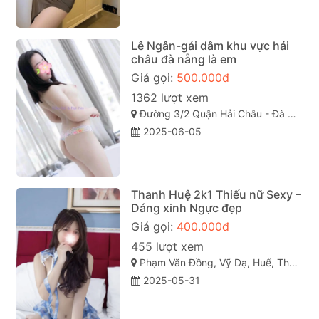
Lê Ngân-gái dâm khu vực hải
châu đà nẵng là em
Giá gọi:
500.000đ
1362 lượt xem
Đường 3/2 Quận Hải Châu - Đà Nẵng
2025-06-05
Thanh Huệ 2k1 Thiếu nữ Sexy –
Dáng xinh Ngực đẹp
Giá gọi:
400.000đ
455 lượt xem
Phạm Văn Đồng, Vỹ Dạ, Huế, Thừa Thiên Huế
2025-05-31