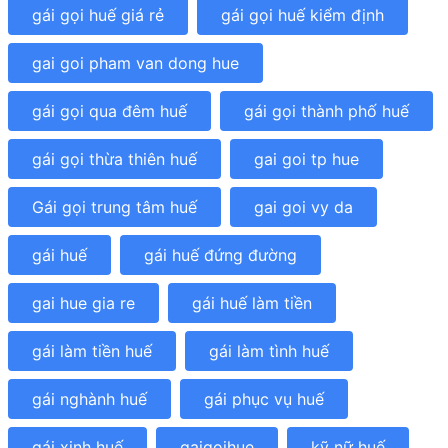
gái gọi huế giá rẻ
gái gọi huế kiểm định
gai goi pham van dong hue
gái gọi qua đêm huế
gái gọi thành phố huế
gái gọi thừa thiên huế
gai goi tp hue
Gái gọi trung tâm huế
gai goi vy da
gái huế
gái huế đứng đường
gai hue gia re
gái huế làm tiền
gái làm tiền huế
gái làm tình huế
gái nghành huế
gái phục vụ huế
gái xinh huế
gaigoihue
kỹ nữ huế