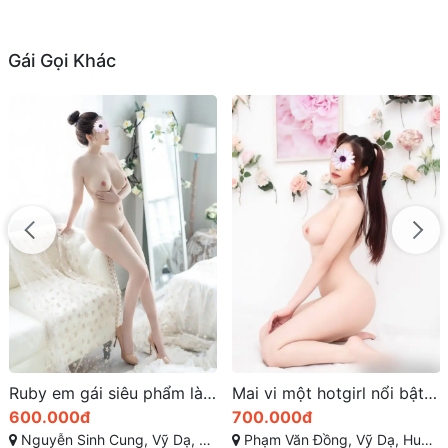
Gái Gọi Khác
Ruby em gái siêu phẩm làm tình ở thừa thiên huế
Mai vi một hotgirl nổi bật tại thành phố Huế
600.000đ
700.000đ
Nguyễn Sinh Cung, Vỹ Dạ, Huế, Thừa Thiên Huế
Phạm Văn Đồng, Vỹ Dạ, Huế, Thừa Thiên Huế