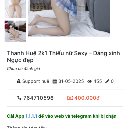
Thanh Huệ 2k1 Thiếu nữ Sexy – Dáng xinh
Ngực đẹp
Chưa có đánh giá
Support huế
31-05-2025
455
0
764710596
400.000đ
Cài App
1.1.1.1
để vào web và telegram khi bị chặn
Thông tin tóm tắt :