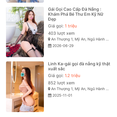
Gái Gọi Cao Cấp Đà Nẵng :
Khám Phá Bé Thư Em Kỹ Nữ
Đẹp
Giá gọi:
1 triệu
403 lượt xem
An Thượng 1, Mỹ An, Ngũ Hành Sơn, Đà Nẵng
2026-06-29
Linh Ka-gái gọi đà nẵng kỹ thật
xuất sắc
Giá gọi:
1.2 triệu
852 lượt xem
An Thượng 1, Mỹ An, Ngũ Hành Sơn, Đà Nẵng
2025-11-01