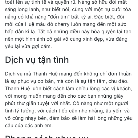
toát lên sự tinh tế và quyến rũ. Nàng sở hữu đôi mắt
sáng long lanh, như biết nói, cùng với một nụ cười tỏa
nắng có khả năng “đốn tim” bất kỳ ai. Đặc biệt, đôi
môi của Huệ màu đỏ cherry luôn mang đến một sức
hấp dẫn kì lạ. Tất cả những điều này hòa quyện lại tạo
nên một hình ảnh cô gái vô cùng xinh đẹp, vừa đáng
yêu lại vừa gợi cảm.
Dịch vụ tận tình
Dịch vụ mà Thanh Huệ mang đến không chỉ đơn thuần
là sự phục vụ cơ bản, mà còn là sự tận tâm, chu đáo.
Thanh Huệ luôn biết cách làm chiều lòng các vị khách,
với mong muốn mang đến cho các bạn những giây
phút thư giãn tuyệt vời nhất. Cô nàng như một người
tình lý tưởng, với cách tiếp cận nhẹ nhàng, âu yếm và
vô cùng nhạy bén, đảm bảo sẽ làm hài lòng những yêu
cầu của các anh em.