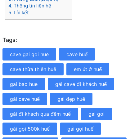
4.
Thông tin liên hệ
5.
Lời kết
Tags:
cave gai goi hue
cave huế
cave thừa thiên huế
em út ở huế
gai bao hue
gái cave đi khách huế
gái cave huế
gái đẹp huế
gái đi khách qua đêm huế
gai goi
gái gọi 500k huế
gái gọi huế