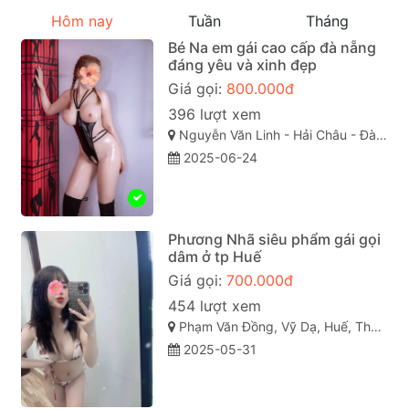
Hôm nay
Tuần
Tháng
Bé Na em gái cao cấp đà nẵng
đáng yêu và xinh đẹp
Giá gọi:
800.000đ
396 lượt xem
Nguyễn Văn Linh - Hải Châu - Đà Nẵng
2025-06-24
Phương Nhã siêu phẩm gái gọi
dâm ở tp Huế
Giá gọi:
700.000đ
454 lượt xem
Phạm Văn Đồng, Vỹ Dạ, Huế, Thừa Thiên Huế
2025-05-31