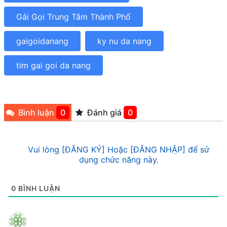
Gái Gọi Trung Tâm Thành Phố
gaigoidanang
ky nu da nang
tim gai goi da nang
Bình luận
0
Đánh giá
0
Vui lòng [ĐĂNG KÝ] Hoặc [ĐĂNG NHẬP] để sử
dụng chức năng này.
0
BÌNH LUẬN