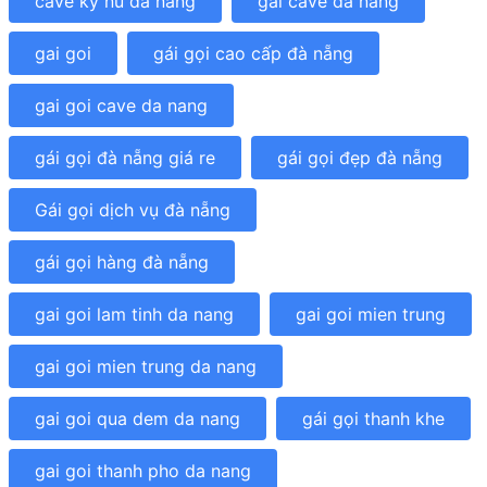
cave ky nu da nang
gái cave đà nẵng
gai goi
gái gọi cao cấp đà nẵng
gai goi cave da nang
gái gọi đà nẵng giá re
gái gọi đẹp đà nẵng
Gái gọi dịch vụ đà nẵng
gái gọi hàng đà nẵng
gai goi lam tinh da nang
gai goi mien trung
gai goi mien trung da nang
gai goi qua dem da nang
gái gọi thanh khe
gai goi thanh pho da nang