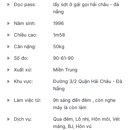
Đọc pass:
lấy sdt ở gái gọi hải châu - đà
nẵng
Năm sinh:
1996
Chiều cao:
1m58
Cân nặng:
50kg
Số đo:
90-61-90
Xuất xứ:
Miền Trung
Khu vực:
Đường 3/2 Quận Hải Châu - Đà
Nẵng
Làm việc từ:
9h sáng đến đêm , còn nghe
máy là còn làm
Dịch vụ:
Qua đêm, Lỗ nhị, Hôn môi, Vét
máng, BJ, Hôn vú