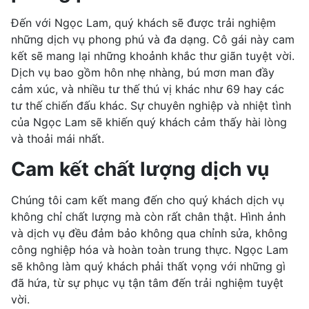
Đến với Ngọc Lam, quý khách sẽ được trải nghiệm
những dịch vụ phong phú và đa dạng. Cô gái này cam
kết sẽ mang lại những khoảnh khắc thư giãn tuyệt vời.
Dịch vụ bao gồm hôn nhẹ nhàng, bú mơn man đầy
cảm xúc, và nhiều tư thế thú vị khác như 69 hay các
tư thế chiến đấu khác. Sự chuyên nghiệp và nhiệt tình
của Ngọc Lam sẽ khiến quý khách cảm thấy hài lòng
và thoải mái nhất.
Cam kết chất lượng dịch vụ
Chúng tôi cam kết mang đến cho quý khách dịch vụ
không chỉ chất lượng mà còn rất chân thật. Hình ảnh
và dịch vụ đều đảm bảo không qua chỉnh sửa, không
công nghiệp hóa và hoàn toàn trung thực. Ngọc Lam
sẽ không làm quý khách phải thất vọng với những gì
đã hứa, từ sự phục vụ tận tâm đến trải nghiệm tuyệt
vời.