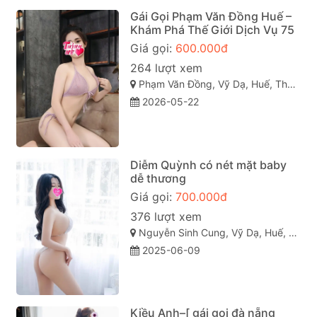
Gái Gọi Phạm Văn Đồng Huế –
Khám Phá Thế Giới Dịch Vụ 75
Giá gọi:
600.000đ
264 lượt xem
Phạm Văn Đồng, Vỹ Dạ, Huế, Thừa Thiên Huế
2026-05-22
Diễm Quỳnh có nét mặt baby
dễ thương
Giá gọi:
700.000đ
376 lượt xem
Nguyễn Sinh Cung, Vỹ Dạ, Huế, Thừa Thiên Huế
2025-06-09
Kiều Anh–[ gái gọi đà nẵng