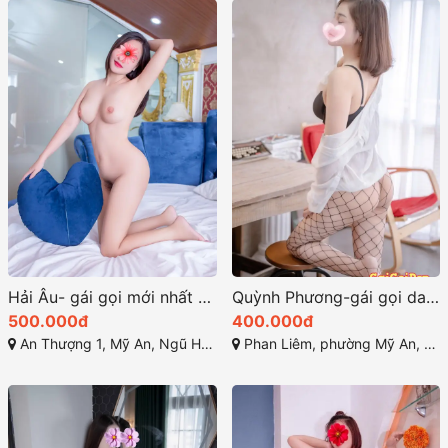
Hải Âu- gái gọi mới nhất ở đà nẵng
Quỳnh Phương-gái gọi danang có khuôn mặt xinh dâm
500.000đ
400.000đ
An Thượng 1, Mỹ An, Ngũ Hành Sơn, Đà Nẵng
Phan Liêm, phường Mỹ An, Ngũ Hành Sơn, Đà Nẵng