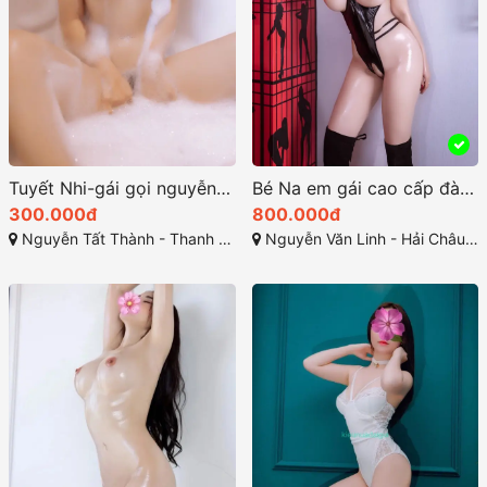
Tuyết Nhi-gái gọi nguyễn tất thành dâm Siêu xinh Ngọt ngào
Bé Na em gái cao cấp đà nẵng đáng yêu và xinh đẹp
300.000đ
800.000đ
Nguyễn Tất Thành - Thanh Khê - Đà Nẵng
Nguyễn Văn Linh - Hải Châu - Đà Nẵng