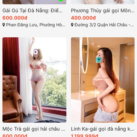
Gái Gú Tại Đà Nẵng: Điểm Đến Thú Vị Cho Du Khách
Phương Thúy gái gọi Mông căng đầy đường cong đẹp mắt
600.000đ
400.000đ
Phan Đăng Lưu, Phường Hòa Cường Nam, Quận Hải Châu, Thành phố Đà Nẵng
Đường 3/2 Quận Hải Châu - Đà Nẵng
Mộc Trà gái gọi hải châu dâm và gợi tình
Linh Ka-gái gọi đà nẵng kỹ thật xuất sắc
600.000đ
1.199.999đ