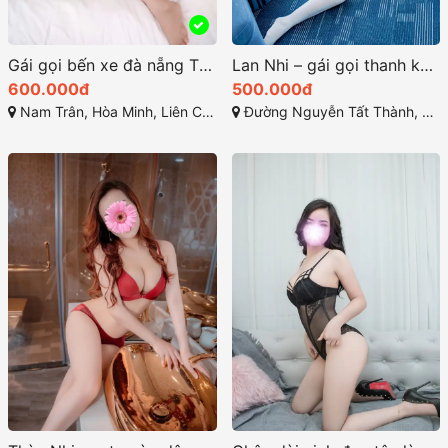
Gái gọi bến xe đà nẵng Thúy nhã đẹp cong cớn
Lan Nhi – gái gọi thanh khê đà nẵng chất chơi
600.000đ
500.000đ
Nam Trân, Hòa Minh, Liên Chiểu, Đà Nẵng
Đường Nguyễn Tất Thành, Thanh Khê, Hải Châu, Đà Nẵng