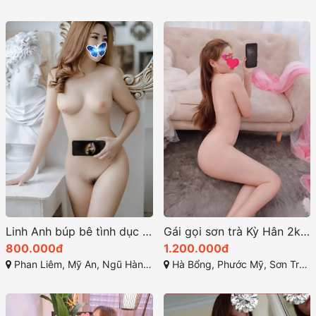
Linh Anh búp bê tình dục đẳng cấp ở đà nẵng
Gái gọi sơn trà Kỳ Hân 2k rất tuyệt vời
800.000đ
1.200.000đ
Phan Liêm, Mỹ An, Ngũ Hành Sơn, Đà Nẵng
Hà Bổng, Phước Mỹ, Sơn Trà, Đà Nẵng