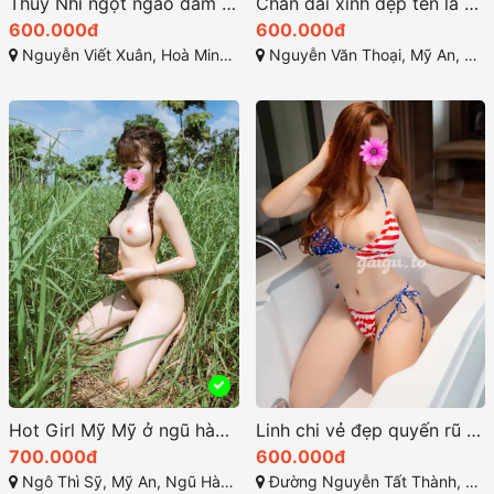
Thùy Nhi ngọt ngào dâm đãng thỏa mãn tình dục
Chân dài xinh đẹp tên là Ánh Ngọc ở Ngũ Hành Sơn
600.000đ
600.000đ
Nguyễn Viết Xuân, Hoà Minh, Liên Chiểu, Đà Nẵng
Nguyễn Văn Thoại, Mỹ An, Ngũ Hành Sơn, Đà Nẵng
Hot Girl Mỹ Mỹ ở ngũ hành sơn đa tình
Linh chi vẻ đẹp quyến rũ của cô gái gọi nguyễn tất thành
700.000đ
600.000đ
Ngô Thì Sỹ, Mỹ An, Ngũ Hành Sơn, Đà Nẵng
Đường Nguyễn Tất Thành, Thanh Khê, Hải Châu, Đà Nẵng