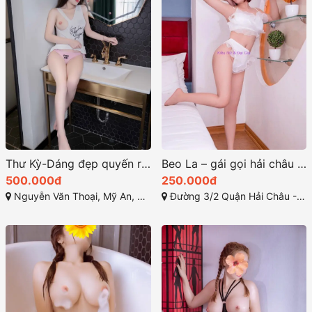
Thư Kỳ-Dáng đẹp quyến rũ dịu dàng đằm thắm
Beo La – gái gọi hải châu giá rẽ nhưng rất mượt
500.000đ
250.000đ
Nguyễn Văn Thoại, Mỹ An, Ngũ Hành Sơn, Đà Nẵng
Đường 3/2 Quận Hải Châu - Đà Nẵng