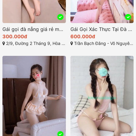
Gái gọi đà nẵng giá rẻ mai anh 2k1 hot teen
Gái Gọi Xác Thực Tại Đà Nẵng: Trải Nghiệm Đặc Biệt Không Thể Bỏ Lỡ!
300.000đ
600.000đ
2/9, Đường 2 Tháng 9, Hòa Cường, Hòa Cường Bắc, Hải Châu, Đà Nẵng
Trần Bạch Đằng - Võ Nguyên Giáp - Nguyễn Văn Thoại