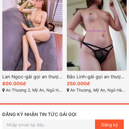
Lan Ngọc-gái gọi an thượng ngũ hành sơn dâm thần kỹ thuật điêu luyện
Bảo Linh-gái gọi an thượng đà nẵng rất xinh xắn dễ thương
800.000đ
250.000đ
An Thượng 2, Mỹ An, Ngũ Hành Sơn, Đà Nẵng
An Thượng, Mỹ An, Ngũ Hành Sơn, Đà Nẵng
ĐĂNG KÝ NHẬN TIN TỨC GÁI GỌI
Đăng ký