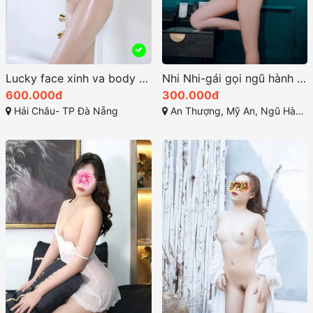
Lucky face xinh va body bốc lửa làm tình cực đam mê
Nhi Nhi-gái gọi ngũ hành sơn đà nẵng dâm nữ siêu chất
600.000đ
300.000đ
Hải Châu- TP Đà Nẵng
An Thượng, Mỹ An, Ngũ Hành Sơn, Đà Nẵng