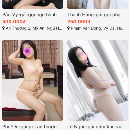
Bảo Vy-gái gọi ngũ hành sơn Làm tình phê sung sướng
Thanh Hằng-gái gọi phạm văn đồng huế nước nôi đầm đìa
500.000đ
250.000đ
An Thượng 2, Mỹ An, Ngũ Hành Sơn, Đà Nẵng
Phạm Văn Đồng, Vỹ Dạ, Huế, Thừa Thiên Huế
Phi Yến-gái gọi an thượng ngọt ngào tình cảm
Lê Ngân-gái dâm khu vực hải châu đà nẵng là em