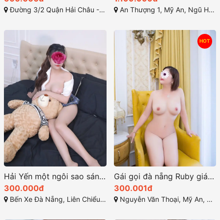
Đường 3/2 Quận Hải Châu - Đà Nẵng
An Thượng 1, Mỹ An, Ngũ Hành Sơn, Đà Nẵng
HOT
Hải Yến một ngôi sao sáng giá trong giới gái gọi Đà Nẵng
Gái gọi đà nẵng Ruby giá rẻ ngoan ngoãn
300.000đ
300.001đ
Bến Xe Đà Nẵng, Liên Chiểu, TP Đà Nẵng
Nguyễn Văn Thoại, Mỹ An, Ngũ Hành Sơn, Đà Nẵng