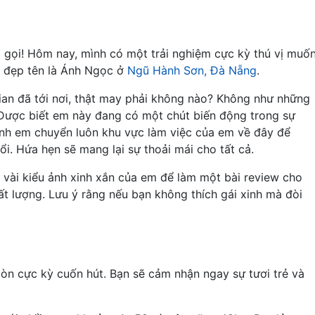
 gọi! Hôm nay, mình có một trải nghiệm cực kỳ thú vị muố
h đẹp tên là Ánh Ngọc ở
Ngũ Hành Sơn, Đà Nẵng
.
gian đã tới nơi, thật may phải không nào? Không như những
. Được biết em này đang có một chút biến động trong sự
anh em chuyển luôn khu vực làm việc của em về đây để
i. Hứa hẹn sẽ mang lại sự thoải mái cho tất cả.
vài kiểu ảnh xinh xắn của em để làm một bài review cho
 lượng. Lưu ý rằng nếu bạn không thích gái xinh mà đòi
òn cực kỳ cuốn hút. Bạn sẽ cảm nhận ngay sự tươi trẻ và