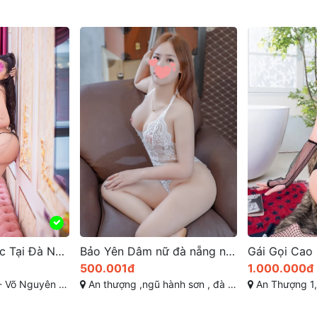
Bảo Yên Dâm nữ đà nẵng nhìn là yêu luôn
Gái Gọi Cao Cấp Đà Nẵng : Khám Phá Bé Thư Em Kỹ Nữ Đẹp
1.000.000đ
500.000đ
 sơn , đà nẵng
An Thượng 1, Mỹ An, Ngũ Hành Sơn, Đà Nẵng
Nguyễn Tất Thành –