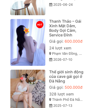
2025-06-24
Thanh Thảo – Gái
HOT
Xinh Mặt Dâm,
Body Gợi Cảm,
Service Đỉnh
Giá gọi:
600.000đ
24 lượt xem
Phạm Văn Đồng, Vỹ Dạ, Huế, Thừa Thiên Huế
2026-07-10
Thế giới sinh động
của cave gái gọi ở
a
Đà Nẵng
Giá gọi:
500.000đ
p
328 lượt xem
Thành Phố Đà Nẵng
2025-07-13