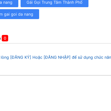
da nang
Gái Gọi Trung Tâm Thành Phố
im gai goi da nang
á
0
 lòng [ĐĂNG KÝ] Hoặc [ĐĂNG NHẬP] để sử dụng chức năn