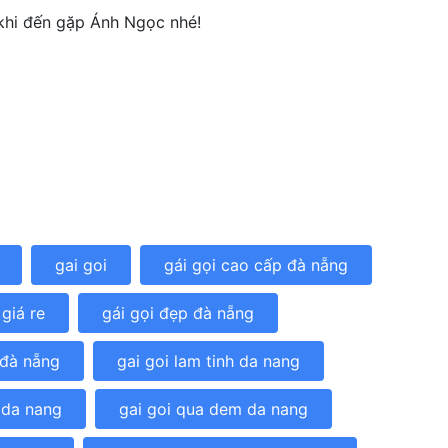
khi đến gặp Ánh Ngọc nhé!
gai goi
gái gọi cao cấp đà nẵng
giá re
gái gọi đẹp đà nẵng
 đà nẵng
gai goi lam tinh da nang
 da nang
gai goi qua dem da nang