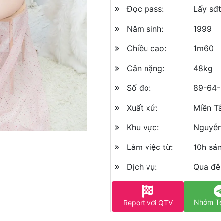
Đọc pass:
Lấy sđt
Năm sinh:
1999
Chiều cao:
1m60
Cân nặng:
48kg
Số đo:
89-64-
Xuất xứ:
Miền T
Khu vực:
Nguyễn
Làm việc từ:
10h sá
Dịch vụ:
Qua đêm
Nhóm T
Report với QTV