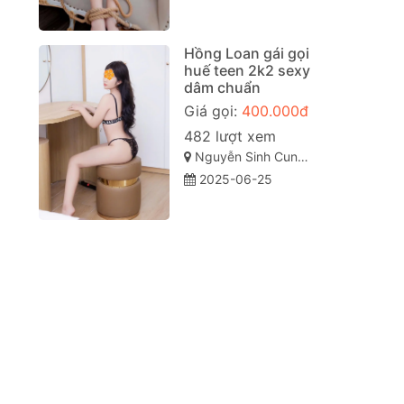
Hồng Loan gái gọi
huế teen 2k2 sexy
dâm chuẩn
Giá gọi:
400.000đ
482 lượt xem
Nguyễn Sinh Cung, Vỹ Dạ, Huế, Thừa Thiên Huế
2025-06-25