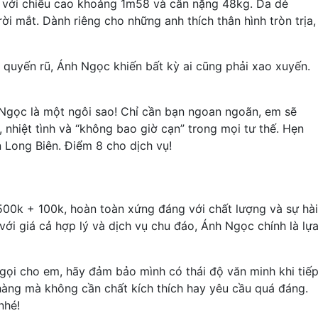
 với chiều cao khoảng 1m58 và cân nặng 48kg. Da dẻ
i mắt. Dành riêng cho những anh thích thân hình tròn trịa,
quyến rũ, Ánh Ngọc khiến bất kỳ ai cũng phải xao xuyến.
 Ngọc là một ngôi sao! Chỉ cần bạn ngoan ngoãn, em sẽ
 nhiệt tình và “không bao giờ cạn” trong mọi tư thế. Hẹn
n Long Biên. Điểm 8 cho dịch vụ!
00k + 100k, hoàn toàn xứng đáng với chất lượng và sự hài
với giá cả hợp lý và dịch vụ chu đáo, Ánh Ngọc chính là lự
 gọi cho em, hãy đảm bảo mình có thái độ văn minh khi tiế
hàng mà không cần chất kích thích hay yêu cầu quá đáng.
nhé!