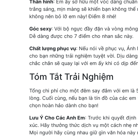
Thân hình
: Em ấy sở hữu một vóc dáng chuẩn
trắng sáng, mịn màng sẽ khiến bạn không thể rờ
không nên bỏ lỡ em này! Điểm 8 nhé!
Góc sexy
: Với bộ ngực đầy đặn và vòng mông 
Dễ dàng được cho 7 điểm cho nhan sắc này.
Chất lượng phục vụ
: Nếu nói về phục vụ, Ánh
cho bạn những trải nghiệm tuyệt vời. Dịu dàng,
chắc chắn sẽ quay lại với em ấy khi có dịp đế
Tóm Tắt Trải Nghiệm
Tổng chi phí cho một đêm say đắm với em là 5
lòng. Cuối cùng, nếu bạn là tín đồ của các em 
chọn hoàn hảo dành cho bạn!
Lưu Ý Cho Các Anh Em
: Trước khi quyết định
xúc. Hãy thưởng thức dịch vụ một cách nhẹ n
Mọi người hãy cùng nhau giữ gìn văn hóa này 