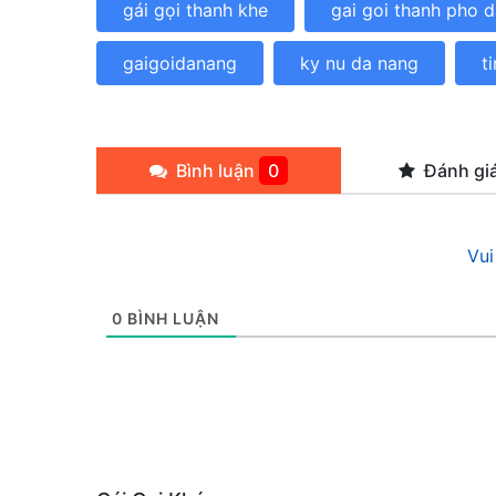
gái gọi thanh khe
gai goi thanh pho 
gaigoidanang
ky nu da nang
t
Bình luận
0
Đánh gi
Vui
0
BÌNH LUẬN