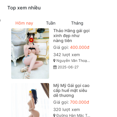
Top xem nhiều
n
Hôm nay
Tuần
Tháng
Thảo Hằng gái gọi
xinh đẹp như
nàng tiên
Giá gọi:
400.000đ
342 lượt xem
Nguyễn Văn Thoại, Mỹ An, Ngũ Hành Sơn, Đà Nẵng
2025-06-27
Mỹ Mỹ Gái gọi cao
cấp huế mặt siêu
dễ thương
Giá gọi:
700.000đ
320 lượt xem
Đường Hàn Mặc Tử, Vỹ Dạ, Thành phố Huế