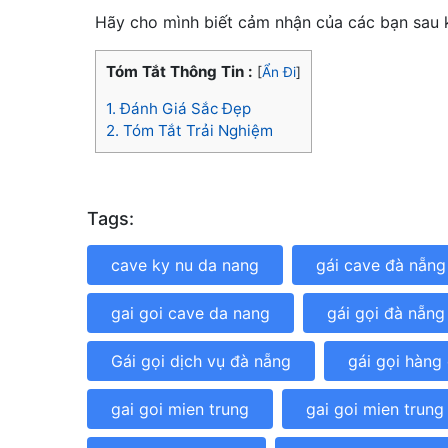
Hãy cho mình biết cảm nhận của các bạn sau 
Tóm Tắt Thông Tin :
[
Ẩn Đi
]
1.
Đánh Giá Sắc Đẹp
2.
Tóm Tắt Trải Nghiệm
Tags:
cave ky nu da nang
gái cave đà nẵng
gai goi cave da nang
gái gọi đà nẵng 
Gái gọi dịch vụ đà nẵng
gái gọi hàng
gai goi mien trung
gai goi mien trung