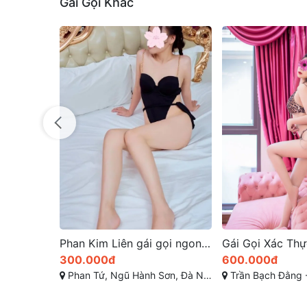
Gái Gọi Khác
Phan Kim Liên gái gọi ngon ở đà nẵng
Gái Gọi Xác Thực Tại Đà Nẵng: Trải Nghiệm Đặc Biệt Không Thể Bỏ Lỡ!
600.000đ
500.001đ
, Đà Nẵng
Trần Bạch Đằng - Võ Nguyên Giáp - Nguyễn Văn Thoại
An thượng ,ngũ hành