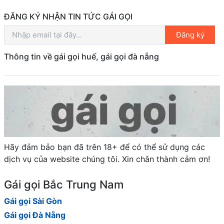
ĐĂNG KÝ NHẬN TIN TỨC GÁI GỌI
Đăng ký
Thông tin về gái gọi huế, gái gọi đà nẵng
Hãy đảm bảo bạn đã trên 18+ để có thể sử dụng các
dịch vụ của website chúng tôi. Xin chân thành cảm ơn!
Gái gọi Bắc Trung Nam
Gái gọi Sài Gòn
Gái gọi Đà Nẵng