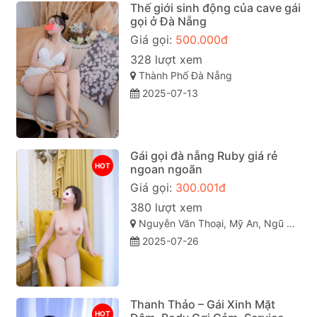
Thế giới sinh động của cave gái
gọi ở Đà Nẵng
Giá gọi:
500.000đ
328 lượt xem
Thành Phố Đà Nẵng
2025-07-13
Gái gọi đà nẵng Ruby giá rẻ
HOT
ngoan ngoãn
Giá gọi:
300.001đ
380 lượt xem
Nguyễn Văn Thoại, Mỹ An, Ngũ Hành Sơn, Đà Nẵng
2025-07-26
Thanh Thảo – Gái Xinh Mặt
HOT