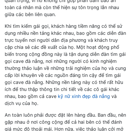
quan trọng, vì nó không chỉ góp phần đảm bảo an
toàn cá nhân mà còn thể hiện sự tôn trọng lẫn nhau
giữa các bên liên quan.
Khi tìm kiếm gái gọi, khách hàng tiềm năng có thể sử
dụng nhiều nền tảng khác nhau, bao gồm các diễn đàn
trực tuyến nơi người dân địa phương và khách truy
cập chia sẻ các đề xuất của họ. Một hoạt động phổ
biến trong cộng đồng này là tận dụng diễn đàn tìm gái
gọi cave đà nẵng, nơi những người có kinh nghiệm
thường thảo luận về những trải nghiệm của họ và cung
cấp lời khuyên về các nguồn đáng tin cậy để tìm gái
gọi cave đà nẵng. Những nền tảng này có thể rất hữu
ích để thu thập thông tin chi tiết về các cô gái khác
nhau, bao gồm cả cave
kỹ nữ xinh đẹp đà nẵng
và
dịch vụ của họ.
An toàn luôn phải được đặt lên hàng đầu. Ban đầu, nên
gặp nhau ở nơi công cộng để cả hai bên có thể đánh
giá mức độ thoải mái. Hơn nữa, việc thảo luận cởi mở