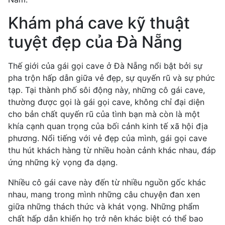
Khám phá cave kỹ thuật
tuyệt đẹp của Đà Nẵng
Thế giới của gái gọi cave ở Đà Nẵng nổi bật bởi sự
pha trộn hấp dẫn giữa vẻ đẹp, sự quyến rũ và sự phức
tạp. Tại thành phố sôi động này, những cô gái cave,
thường được gọi là gái gọi cave, không chỉ đại diện
cho bản chất quyến rũ của tình bạn mà còn là một
khía cạnh quan trọng của bối cảnh kinh tế xã hội địa
phương. Nổi tiếng với vẻ đẹp của mình, gái gọi cave
thu hút khách hàng từ nhiều hoàn cảnh khác nhau, đáp
ứng những kỳ vọng đa dạng.
Nhiều cô gái cave này đến từ nhiều nguồn gốc khác
nhau, mang trong mình những câu chuyện đan xen
giữa những thách thức và khát vọng. Những phẩm
chất hấp dẫn khiến họ trở nên khác biệt có thể bao