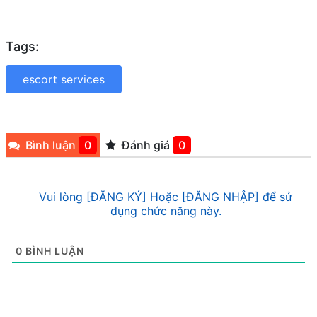
Tags:
escort services
Bình luận
0
Đánh giá
0
Vui lòng [ĐĂNG KÝ] Hoặc [ĐĂNG NHẬP] để sử
dụng chức năng này.
0
BÌNH LUẬN