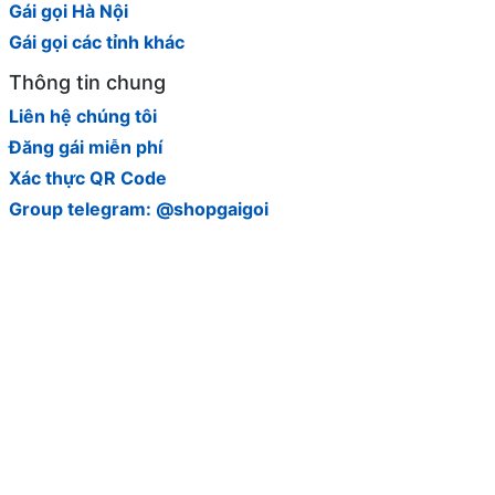
Gái gọi Hà Nội
Gái gọi các tỉnh khác
Thông tin chung
Liên hệ chúng tôi
Đăng gái miễn phí
Xác thực QR Code
Group telegram: @shopgaigoi