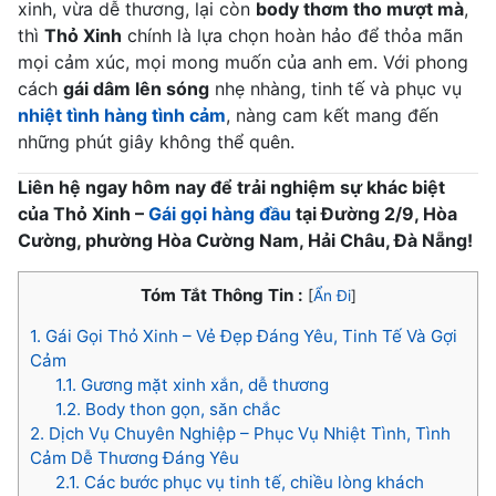
xinh, vừa dễ thương, lại còn
body thơm tho mượt mà
,
thì
Thỏ Xinh
chính là lựa chọn hoàn hảo để thỏa mãn
mọi cảm xúc, mọi mong muốn của anh em. Với phong
cách
gái dâm lên sóng
nhẹ nhàng, tinh tế và phục vụ
nhiệt tình hàng tình cảm
, nàng cam kết mang đến
những phút giây không thể quên.
Liên hệ ngay hôm nay để trải nghiệm sự khác biệt
của Thỏ Xinh –
Gái gọi hàng đầu
tại Đường 2/9, Hòa
Cường, phường Hòa Cường Nam, Hải Châu, Đà Nẵng!
Tóm Tắt Thông Tin :
[
Ẩn Đi
]
1.
Gái Gọi Thỏ Xinh – Vẻ Đẹp Đáng Yêu, Tinh Tế Và Gợi
Cảm
1.1.
Gương mặt xinh xắn, dễ thương
1.2.
Body thon gọn, săn chắc
2.
Dịch Vụ Chuyên Nghiệp – Phục Vụ Nhiệt Tình, Tình
Cảm Dễ Thương Đáng Yêu
2.1.
Các bước phục vụ tinh tế, chiều lòng khách