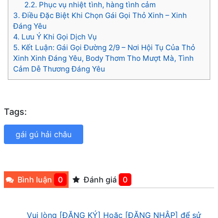
2.2.
Phục vụ nhiệt tình, hàng tình cảm
3.
Điều Đặc Biệt Khi Chọn Gái Gọi Thỏ Xinh – Xinh
Đáng Yêu
4.
Lưu Ý Khi Gọi Dịch Vụ
5.
Kết Luận: Gái Gọi Đường 2/9 – Nơi Hội Tụ Của Thỏ
Xinh Xinh Đáng Yêu, Body Thơm Tho Mượt Mà, Tình
Cảm Dễ Thương Đáng Yêu
Tags:
gái gú hải châu
Bình luận
0
Đánh giá
0
Vui lòng [ĐĂNG KÝ] Hoặc [ĐĂNG NHẬP] để sử