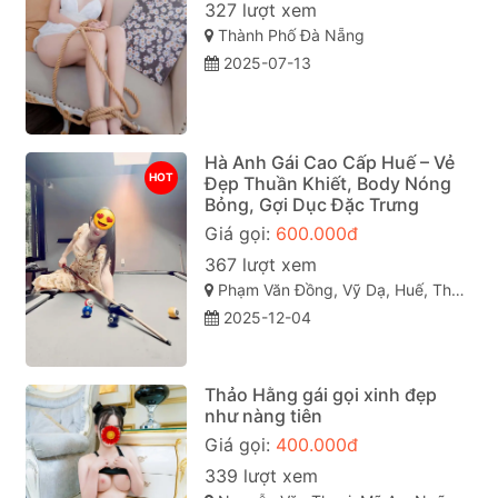
327 lượt xem
Thành Phố Đà Nẵng
2025-07-13
Hà Anh Gái Cao Cấp Huế – Vẻ
HOT
Đẹp Thuần Khiết, Body Nóng
Bỏng, Gợi Dục Đặc Trưng
Giá gọi:
600.000đ
367 lượt xem
Phạm Văn Đồng, Vỹ Dạ, Huế, Thừa Thiên Huế
2025-12-04
Thảo Hằng gái gọi xinh đẹp
như nàng tiên
Giá gọi:
400.000đ
339 lượt xem