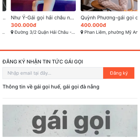
Như Ý-Gái gọi hải châu nét đáng yêu và tràn đầy sự quyến rũ
Quỳnh Phương-gái gọi danang có khuôn mặt xinh dâm
300.000đ
400.000đ
Đường 3/2 Quận Hải Châu - Đà Nẵng
Phan Liêm, phường Mỹ An, Ngũ Hành Sơn, Đà Nẵng
ĐĂNG KÝ NHẬN TIN TỨC GÁI GỌI
Đăng ký
Thông tin về gái gọi huế, gái gọi đà nẵng