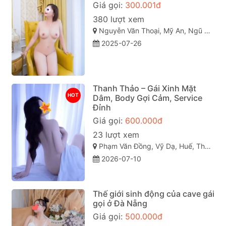
Giá gọi:
300.001đ
380 lượt xem
Nguyễn Văn Thoại, Mỹ An, Ngũ Hành Sơn, Đà Nẵng
2025-07-26
Thanh Thảo – Gái Xinh Mặt
HOT
Dâm, Body Gợi Cảm, Service
Đỉnh
Giá gọi:
600.000đ
23 lượt xem
Phạm Văn Đồng, Vỹ Dạ, Huế, Thừa Thiên Huế
2026-07-10
Thế giới sinh động của cave gái
gọi ở Đà Nẵng
Giá gọi:
500.000đ