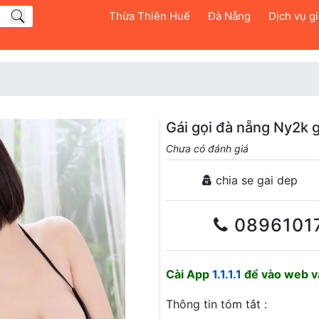
Thừa Thiên Huế
Đà Nẵng
Dịch vụ giả
Gái gọi đà nẵng Ny2k g
Chưa có đánh giá
chia se gai dep
0896101
Cài App
1.1.1.1
để vào web và
Thông tin tóm tắt :