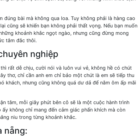
m đúng bài mà không qua loa. Tuy không phải là hàng cao
lại cũng sẽ khiến bạn không phải thất vọng. Nếu bạn muốn
ích những khoảnh khắc ngọt ngào, nhưng cũng đừng mong
c tâm đắc thôi.
 chuyên nghiệp
ì rất dễ chịu, cười nói và luôn vui vẻ, không hề có chút
y thơ, chỉ cần anh em chỉ bảo một chút là em sẽ tiếp thu
ò bó khách, nhưng cũng không quá dư dả để nằm ôm ấp mãi
ận tâm, mỗi giây phút bên cô sẽ là một cuộc hành trình
ô ấy không chỉ mang đến cảm giác phấn khích mà còn
âng niu trong từng khoảnh khắc.
đà nẵng: