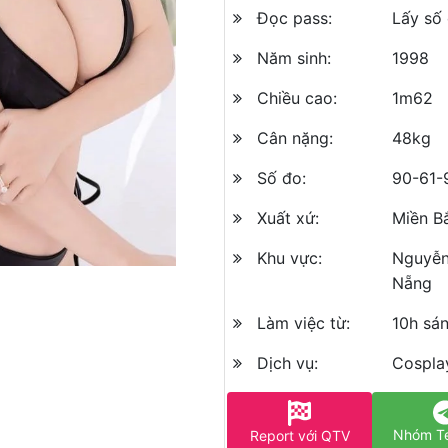
Đọc pass:
Lấy số 
Năm sinh:
1998
Chiều cao:
1m62
Cân nặng:
48kg
Số đo:
90-61-
Xuất xứ:
Miền B
Khu vực:
Nguyễn
Nẵng
Làm việc từ:
10h sá
Dịch vụ:
Cospla
Nhóm T
Report với QTV