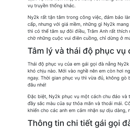
vụ truyền thống khác.
Ny2k rất tận tâm trong công việc, đảm bảo là
cấp, nhưng với giá mềm, những gì Ny2k mang 
thì có thể tâm sự đôi điều, Trâm Anh rất th
chờ những cuộc vui điên cuồng, chỉ dừng ở mứ
Tâm lý và thái độ phục vụ
Thái độ phục vụ của em gái gọi đà nẵng Ny2k th
khó chịu nào. Mới vào nghề nên em còn hơi ngâ
ngay. Thời gian phục vụ thì vừa đủ, không g
đâu nhé!
Đặc biệt, Ny2k phục vụ một cách chu đáo và t
đầy sắc màu của sự thỏa mãn và thoải mái. C
khiến cho các anh em cảm nhận sự dịu dàng, n
Thông tin chi tiết gái gọi 