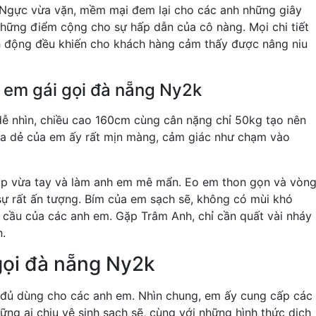
 Ngực vừa vặn, mềm mại đem lại cho các anh những giây
những điểm cộng cho sự hấp dẫn của cô nàng. Mọi chi tiết
h động đều khiến cho khách hàng cảm thấy được nâng niu
ể em gái gọi đà nẵng Ny2k
dễ nhìn, chiều cao 160cm cùng cân nặng chỉ 50kg tạo nên
Da dẻ của em ấy rất mịn màng, cảm giác như chạm vào
óp vừa tay và làm anh em mê mẩn. Eo em thon gọn và vòn
 sự rất ấn tượng. Bím của em sạch sẽ, không có mùi khó
 cầu của các anh em. Gặp Trâm Anh, chỉ cần quất vài nháy
n.
gọi đà nẵng Ny2k
 đủ dùng cho các anh em. Nhìn chung, em ấy cung cấp các
ững ai chịu vệ sinh sạch sẽ, cùng với những hình thức dịch