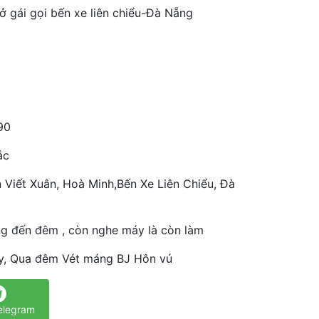
ở gái gọi bến xe liên chiểu-Đà Nẵng
90
ắc
 Viết Xuân, Hoà Minh,Bến Xe Liên Chiểu, Đà
ng đến đêm , còn nghe máy là còn làm
y, Qua đêm Vét máng BJ Hôn vú
elegram