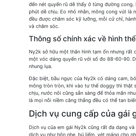
đến nét quyến rũ dễ thấy ở từng đường cong.
phút dễ chịu. Eo nhỏ nhắn, mông cong vút là 
đều được chăm sóc kỹ lưỡng, mỗi cử chỉ, hàn
và chăm sóc.
Thông số chính xác về hình th
Ny2k sở hữu một thân hình tạm ổn nhưng rất 
một vóc dáng quyến rũ với số đo 88-60-90. 
nhung lụa.
Đặc biệt, bầu ngực của Ny2k có dáng cam, b
mông tròn tròn, khi vào tư thế doggy thì thật
chịu, nước nôi cũng sẵn sàng để thỏa mãn nhu
là mọi nỗi niềm căng thẳng đều có thể tan biế
Dịch vụ cung cấp của gái 
Dịch vụ của em gái Ny2k cũng rất đa dạng và
dịch vụ như hôn nhẹ, bú liếm, vét máng cho nh