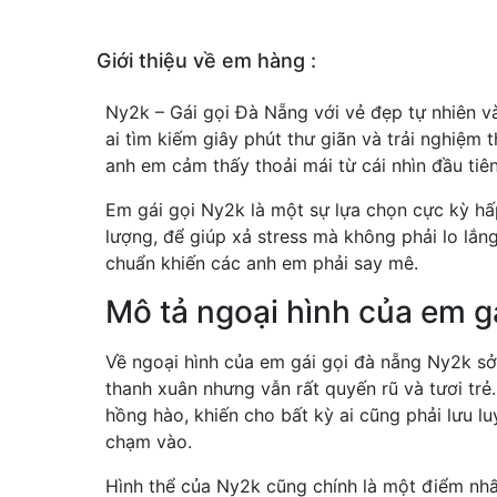
Giới thiệu về em hàng :
Ny2k – Gái gọi Đà Nẵng với vẻ đẹp tự nhiên v
ai tìm kiếm giây phút thư giãn và trải nghiệm 
anh em cảm thấy thoải mái từ cái nhìn đầu tiên
Em gái gọi Ny2k là một sự lựa chọn cực kỳ h
lượng, để giúp xả stress mà không phải lo lắn
chuẩn khiến các anh em phải say mê.
Mô tả ngoại hình của em g
Về ngoại hình của em gái gọi đà nẵng Ny2k sở
thanh xuân nhưng vẫn rất quyến rũ và tươi trẻ.
hồng hào, khiến cho bất kỳ ai cũng phải lưu l
chạm vào.
Hình thể của Ny2k cũng chính là một điểm nhấ