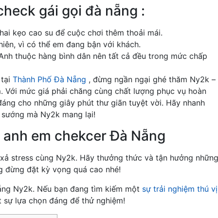
heck gái gọi đà nẵng :
hai kẹo cao su để cuộc chơi thêm thoải mái.
iên, vì có thể em đang bận với khách.
 Anh thuộc hàng bình dân nên tất cả đều trong mức chấp
 tại
Thành Phố Đà Nẵng
, đừng ngần ngại ghé thăm Ny2k –
. Với mức giá phải chăng cùng chất lượng phục vụ hoàn
đáng cho những giây phút thư giãn tuyệt vời. Hãy nhanh
 sướng mà Ny2k mang lại!
o anh em chekcer Đà Nẵng
 xả stress cùng Ny2k. Hãy thưởng thức và tận hưởng nhữn
g đừng đặt kỳ vọng quá cao nhé!
Nẵng Ny2k. Nếu bạn đang tìm kiếm một
sự trải nghiệm thú vị
t sự lựa chọn đáng để thử nghiệm!