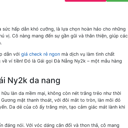
à sức hấp dẫn khó cưỡng, là lựa chọn hoàn hảo cho những
thú vị. Cô nàng mang đến sự gần gũi và thân thiện, giúp các
.
ấp dẫn với
giá check rẻ ngon
mà dịch vụ làm tình chất
g về ví tiền! Đó là Gái gọi Đà Nẵng Ny2k – một mẫu hàng
ái Ny2k da nang
 hữu làn da mềm mại, không còn nét trắng trẻo như thời
 Gương mặt thanh thoát, với đôi mắt to tròn, làn môi đỏ
uyến. Da dẻ của cô ấy trắng mịn, tạo cảm giác mát lành khi
n đáng nói. Với vóc dáng cân đối và thon thả, cô mang