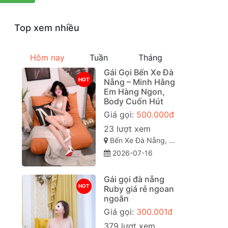
Top xem nhiều
Hôm nay
Tuần
Tháng
Gái Gọi Bến Xe Đà
HOT
Nẵng – Minh Hằng
Em Hàng Ngon,
Body Cuốn Hút
Giá gọi:
500.000đ
23 lượt xem
Bến Xe Đà Nẵng, Liên Chiểu, TP Đà Nẵng
2026-07-16
Gái gọi đà nẵng
HOT
Ruby giá rẻ ngoan
ngoãn
Giá gọi:
300.001đ
379 lượt xem