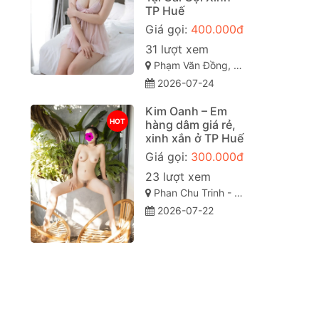
TP Huế
Giá gọi:
400.000đ
31 lượt xem
Phạm Văn Đồng, Vỹ Dạ, Huế, Thừa Thiên Huế
2026-07-24
Kim Oanh – Em
HOT
hàng dâm giá rẻ,
xinh xắn ở TP Huế
Giá gọi:
300.000đ
23 lượt xem
Phan Chu Trinh - Thành Phố Huế
2026-07-22