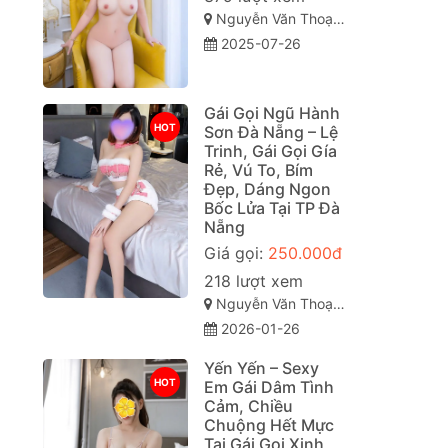
Nguyễn Văn Thoại, Mỹ An, Ngũ Hành Sơn, Đà Nẵng
2025-07-26
Gái Gọi Ngũ Hành
HOT
Sơn Đà Nẵng – Lệ
Trinh, Gái Gọi Gía
Rẻ, Vú To, Bím
Đẹp, Dáng Ngon
Bốc Lửa Tại TP Đà
Nẵng
Giá gọi:
250.000đ
g
218 lượt xem
Nguyễn Văn Thoại, Mỹ An, Ngũ Hành Sơn, Đà Nẵng
2026-01-26
Yến Yến – Sexy
HOT
Em Gái Dâm Tình
Cảm, Chiều
Chuộng Hết Mực
Tại Gái Gọi Xinh