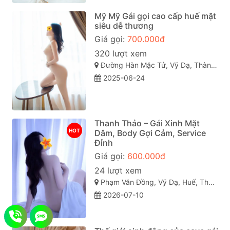
Mỹ Mỹ Gái gọi cao cấp huế mặt
siêu dễ thương
Giá gọi:
700.000đ
320 lượt xem
Đường Hàn Mặc Tử, Vỹ Dạ, Thành phố Huế
2025-06-24
Thanh Thảo – Gái Xinh Mặt
HOT
Dâm, Body Gợi Cảm, Service
Đỉnh
Giá gọi:
600.000đ
24 lượt xem
Phạm Văn Đồng, Vỹ Dạ, Huế, Thừa Thiên Huế
2026-07-10