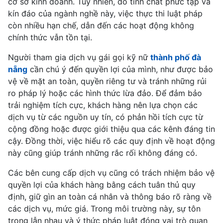
cơ sở kinh doanh. Tuy nhiên, do tính chất phức tạp và
kín đáo của ngành nghề này, việc thực thi luật pháp
còn nhiều hạn chế, dẫn đến các hoạt động không
chính thức vẫn tồn tại.
Người tham gia dịch vụ gái gọi kỹ nữ
thành phố đà
nẵng
cần chú ý đến quyền lợi của mình, như được bảo
vệ về mặt an toàn, quyền riêng tư và tránh những rủi
ro pháp lý hoặc các hình thức lừa đảo. Để đảm bảo
trải nghiệm tích cực, khách hàng nên lựa chọn các
dịch vụ từ các nguồn uy tín, có phản hồi tích cực từ
cộng đồng hoặc được giới thiệu qua các kênh đáng tin
cậy. Đồng thời, việc hiểu rõ các quy định về hoạt động
này cũng giúp tránh những rắc rối không đáng có.
Các bên cung cấp dịch vụ cũng có trách nhiệm bảo vệ
quyền lợi của khách hàng bằng cách tuân thủ quy
định, giữ gìn an toàn cá nhân và thông báo rõ ràng về
các dịch vụ, mức giá. Trong môi trường này, sự tôn
trọng lẫn nhau và ý thức pháp luật đóng vai trò quan