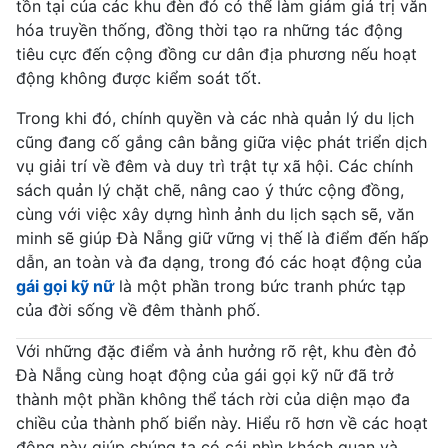
tồn tại của các khu đèn đỏ có thể làm giảm giá trị văn
hóa truyền thống, đồng thời tạo ra những tác động
tiêu cực đến cộng đồng cư dân địa phương nếu hoạt
động không được kiểm soát tốt.
Trong khi đó, chính quyền và các nhà quản lý du lịch
cũng đang cố gắng cân bằng giữa việc phát triển dịch
vụ giải trí về đêm và duy trì trật tự xã hội. Các chính
sách quản lý chặt chẽ, nâng cao ý thức cộng đồng,
cùng với việc xây dựng hình ảnh du lịch sạch sẽ, văn
minh sẽ giúp Đà Nẵng giữ vững vị thế là điểm đến hấp
dẫn, an toàn và đa dạng, trong đó các hoạt động của
gái gọi kỹ nữ
là một phần trong bức tranh phức tạp
của đời sống về đêm thành phố.
Với những đặc điểm và ảnh hưởng rõ rệt, khu đèn đỏ
Đà Nẵng cùng hoạt động của gái gọi kỹ nữ đã trở
thành một phần không thể tách rời của diện mạo đa
chiều của thành phố biển này. Hiểu rõ hơn về các hoạt
động này giúp chúng ta có cái nhìn khách quan và