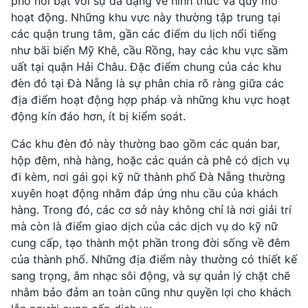
phố nổi bật với sự đa dạng về hình thức và quy mô
hoạt động. Những khu vực này thường tập trung tại
các quận trung tâm, gần các điểm du lịch nổi tiếng
như bãi biển Mỹ Khê, cầu Rồng, hay các khu vực sầm
uất tại quận Hải Châu. Đặc điểm chung của các khu
đèn đỏ tại Đà Nẵng là sự phân chia rõ ràng giữa các
địa điểm hoạt động hợp pháp và những khu vực hoạt
động kín đáo hơn, ít bị kiểm soát.
Các khu đèn đỏ này thường bao gồm các quán bar,
hộp đêm, nhà hàng, hoặc các quán cà phê có dịch vụ
đi kèm, nơi gái gọi kỹ nữ thành phố Đà Nẵng thường
xuyên hoạt động nhằm đáp ứng nhu cầu của khách
hàng. Trong đó, các cơ sở này không chỉ là nơi giải trí
mà còn là điểm giao dịch của các dịch vụ do kỹ nữ
cung cấp, tạo thành một phần trong đời sống về đêm
của thành phố. Những địa điểm này thường có thiết kế
sang trọng, âm nhạc sôi động, và sự quản lý chặt chẽ
nhằm bảo đảm an toàn cũng như quyền lợi cho khách